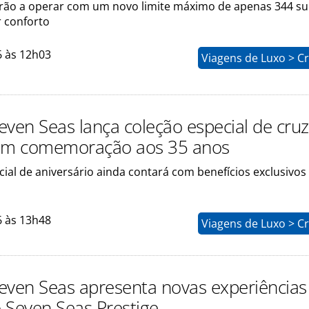
rão a operar com um novo limite máximo de apenas 344 su
r conforto
6 às 12h03
Viagens de Luxo > C
even Seas lança coleção especial de cruz
 em comemoração aos 35 anos
ial de aniversário ainda contará com benefícios exclusivos
6 às 13h48
Viagens de Luxo > C
even Seas apresenta novas experiências
 Seven Seas Prestige