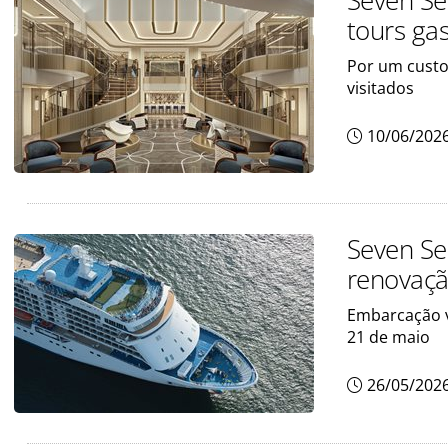
Seven Se
tours ga
Por um custo
visitados
10/06/202
Seven Se
renovação
Embarcação v
21 de maio
26/05/202