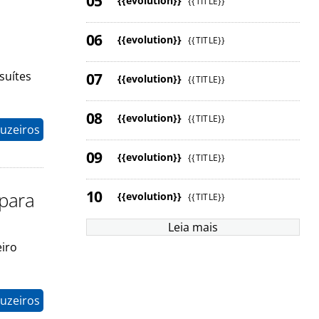
{{evolution}}
{{TITLE}}
{{evolution}}
{{TITLE}}
suítes
{{evolution}}
{{TITLE}}
{{evolution}}
{{TITLE}}
ruzeiros
{{evolution}}
{{TITLE}}
 para
{{evolution}}
{{TITLE}}
Leia mais
eiro
ruzeiros