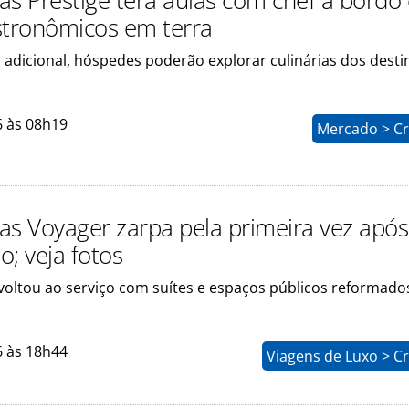
as Prestige terá aulas com chef a bordo
stronômicos em terra
 adicional, hóspedes poderão explorar culinárias dos desti
6 às 08h19
Mercado > Cr
as Voyager zarpa pela primeira vez após
; veja fotos
oltou ao serviço com suítes e espaços públicos reformado
6 às 18h44
Viagens de Luxo > C