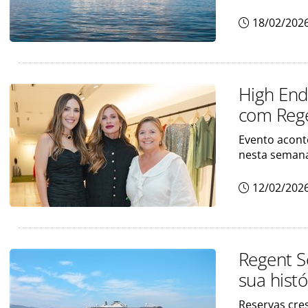
18/02/202
High End 
com Rege
Evento aconte
nesta seman
12/02/202
Regent S
sua histó
Reservas cr