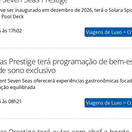
eve ser inaugurado em dezembro de 2026, terá o Solara Spo
a Pool Deck
6 às 17h02
Viagens de Luxo > C
as Prestige terá programação de bem-es
de sono exclusivo
ent Seven Seas oferecerá experiências gastronômicas foca
ção equilibrada
6 às 08h21
Viagens de Luxo > C