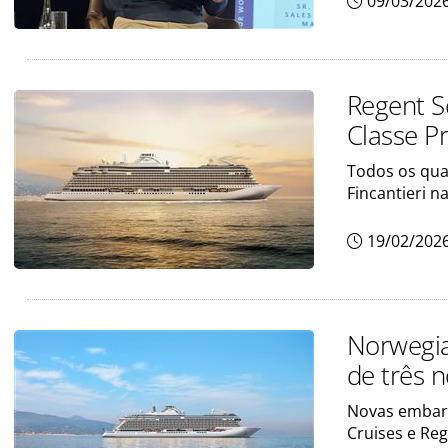
09/03/202
Regent S
Classe Pr
Todos os quat
Fincantieri na
19/02/202
Norwegia
de três 
Novas embarc
Cruises e Re