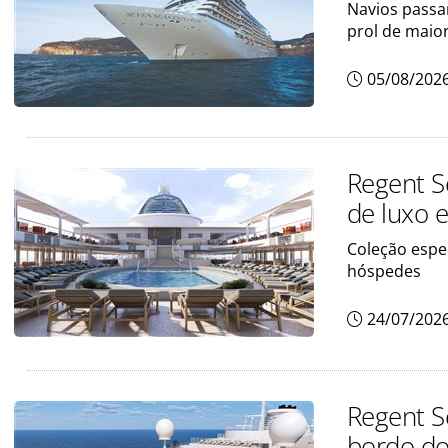
Navios passa
prol de maio
05/08/202
Regent S
de luxo
Coleção espec
hóspedes
24/07/202
Regent S
bordo do