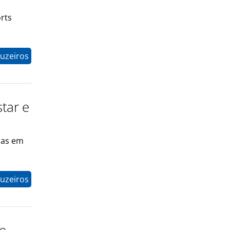
rts
ruzeiros
tar e
das em
ruzeiros