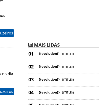
 e
nos
uzeiros
MAIS LIDAS
{{evolution}}
{{TITLE}}
{{evolution}}
{{TITLE}}
s no dia
{{evolution}}
{{TITLE}}
ruzeiros
{{evolution}}
{{TITLE}}