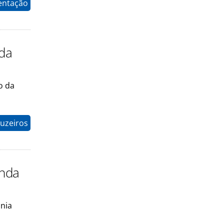
entação
 da
o da
uzeiros
enda
nia