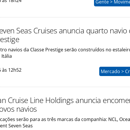
6 às 18h24
Gente > Movim
even Seas Cruises anuncia quarto navio
estige
ro navios da Classe Prestige serão construídos no estaleir
 Itália
6 às 12h52
Mercado > Cr
n Cruise Line Holdings anuncia encom
novos navios
ações serão para as três marcas da companhia: NCL, Ocea
gent Seven Seas