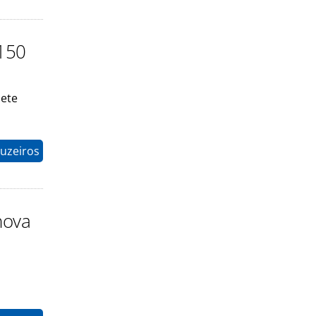
 150
sete
ruzeiros
nova