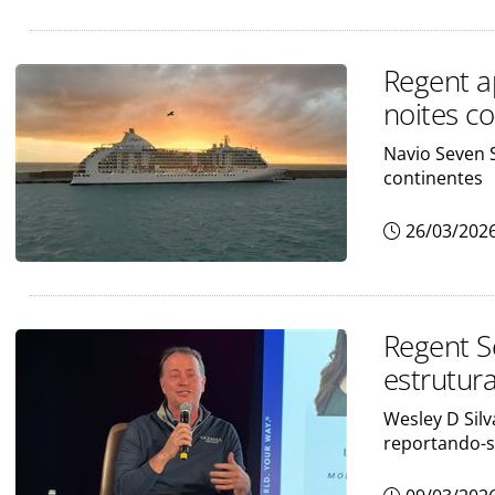
Regent a
noites c
Navio Seven 
continentes
26/03/202
Regent S
estrutura
Wesley D Sil
reportando-s