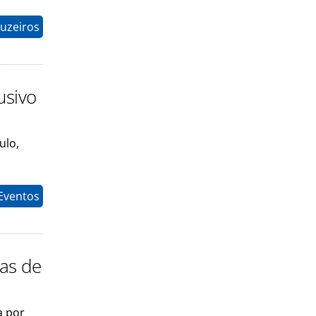
uzeiros
usivo
ulo,
 Eventos
as de
a por