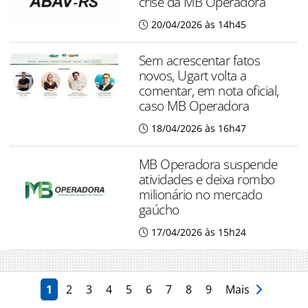
crise da MB Operadora
20/04/2026 às 14h45
Sem acrescentar fatos
novos, Ugart volta a
comentar, em nota oficial,
caso MB Operadora
18/04/2026 às 16h47
MB Operadora suspende
atividades e deixa rombo
milionário no mercado
gaúcho
17/04/2026 às 15h24
1
2
3
4
5
6
7
8
9
Mais