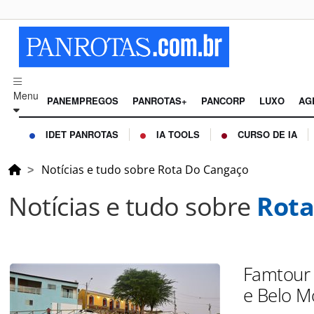
Menu
PANEMPREGOS
PANROTAS+
PANCORP
LUXO
AG
IDET PANROTAS
IA TOOLS
CURSO DE IA
Notícias e tudo sobre Rota Do Cangaço
Notícias e tudo sobre
Rota
Famtour 
e Belo M