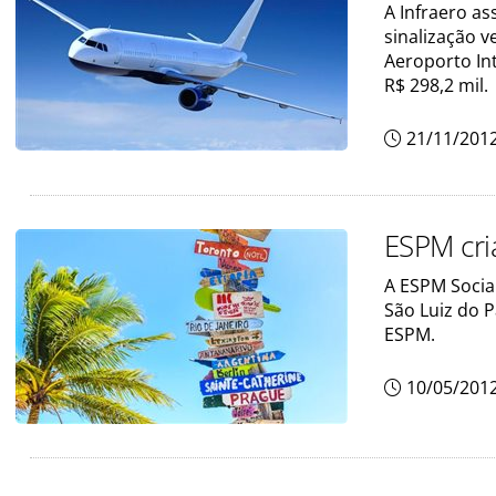
A Infraero as
sinalização v
Aeroporto Int
R$ 298,2 mil.
21/11/201
ESPM cria
A ESPM Social
São Luiz do P
ESPM.
10/05/201