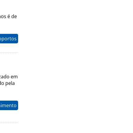
hos é de
oportos
izado em
do pela
nimento