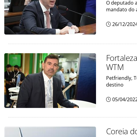
O deputado a
mandato do 
26/12/202
Fortaleza
WTM
Petfriendly, 
destino
05/04/202
Coreia d