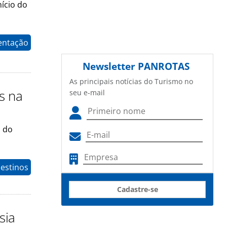
ício do
entação
Newsletter
PANROTAS
As principais notícias do Turismo no
s na
seu e-mail
s do
estinos
Cadastre-se
sia