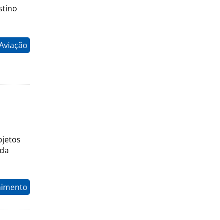
stino
 Aviação
ojetos
 da
nimento