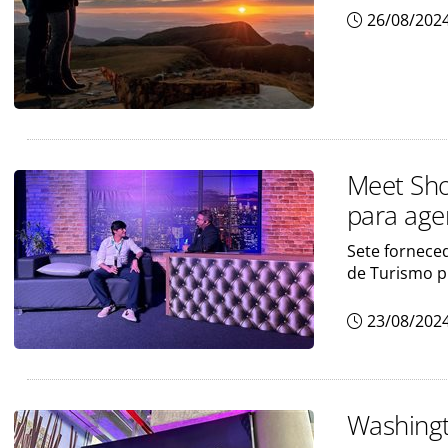
26/08/202
Meet Sho
para age
Sete fornece
de Turismo p
23/08/202
Washingt