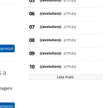
{{evolution}}
{{TITLE}}
{{evolution}}
{{TITLE}}
{{evolution}}
{{TITLE}}
{{evolution}}
{{TITLE}}
mpresas
{{evolution}}
{{TITLE}}
{{evolution}}
{{TITLE}}
s a
Leia mais
viagens
namento