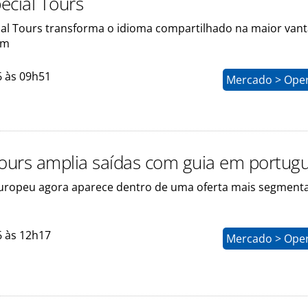
ecial Tours
al Tours transforma o idioma compartilhado na maior va
em
6 às 09h51
Mercado > Ope
Tours amplia saídas com guia em portug
uropeu agora aparece dentro de uma oferta mais segment
6 às 12h17
Mercado > Ope