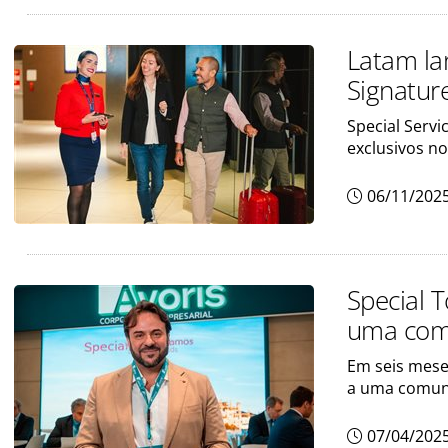
Latam lan
Signatur
Special Servi
exclusivos n
06/11/202
Special 
uma comu
Em seis mese
a uma comuni
07/04/202