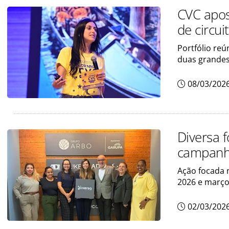
CVC apost
de circui
Portfólio reú
duas grandes
08/03/202
Diversa f
campanh
Ação focada 
2026 e março
02/03/202