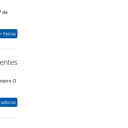
7 de
 Feiras
gentes
oteiro O
radoras