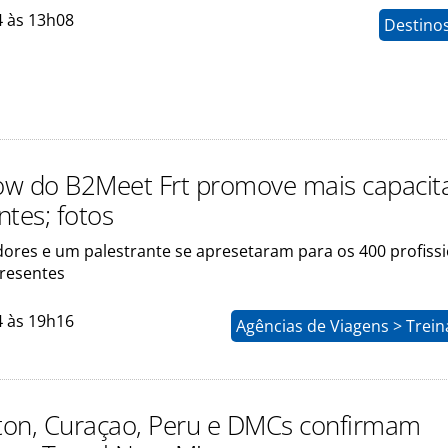
4 às 13h08
Destinos
w do B2Meet Frt promove mais capacit
ntes; fotos
dores e um palestrante se apresetaram para os 400 profissi
resentes
4 às 19h16
Agências de Viagens > Trei
on, Curaçao, Peru e DMCs confirmam