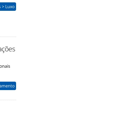
 > Luxo
ações
onais
namento