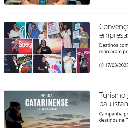
Convençã
empresas
Destinos como
marcaram pr
17/03/202
Turismo 
paulist
Campanha prom
destinos na F