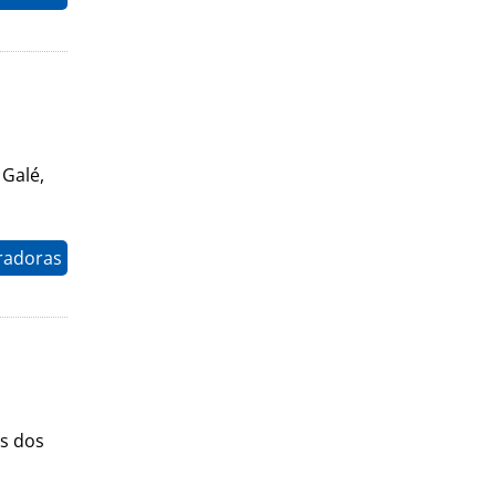
 Galé,
radoras
os dos