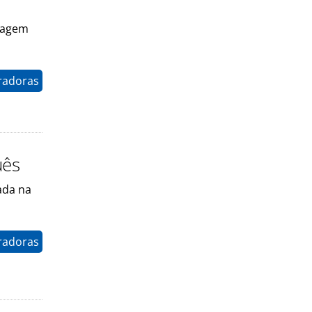
ntagem
radoras
uês
ada na
radoras