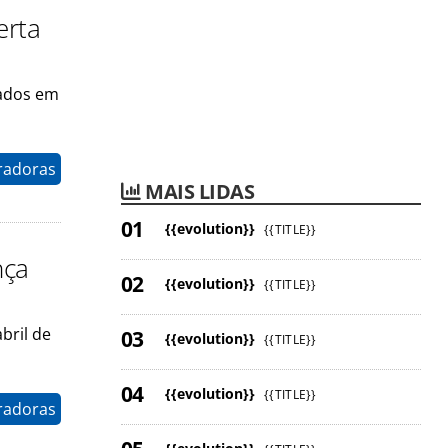
erta
zados em
radoras
MAIS LIDAS
{{evolution}}
{{TITLE}}
nça
{{evolution}}
{{TITLE}}
bril de
{{evolution}}
{{TITLE}}
{{evolution}}
{{TITLE}}
radoras