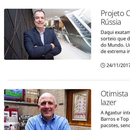
Projeto 
Rússia
Daqui exatam
sorteio que d
do Mundo. Um
de extrema i
24/11/201
Otimista
lazer
A Agaxtur in
Barros e Top 
pacotes, send