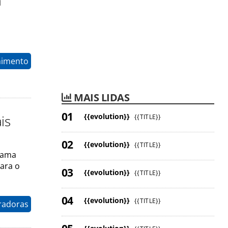
a
nimento
MAIS LIDAS
{{evolution}}
is
{{TITLE}}
{{evolution}}
{{TITLE}}
grama
para o
{{evolution}}
{{TITLE}}
{{evolution}}
{{TITLE}}
radoras