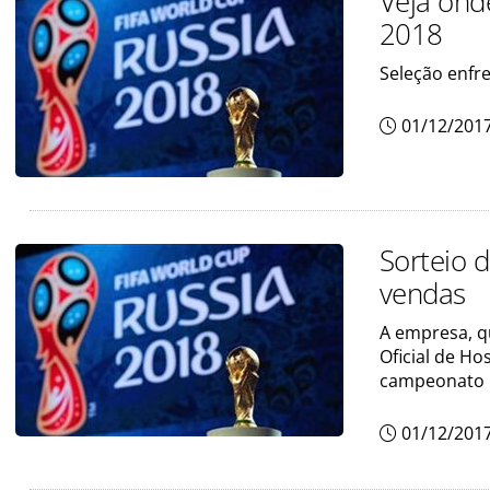
Veja onde
2018
Seleção enfre
01/12/201
Sorteio d
vendas
A empresa, qu
Oficial de Ho
campeonato m
01/12/201