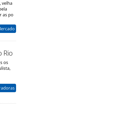
, velha
pela
r as po
Mercado
o Rio
s os
lista,
radoras
o