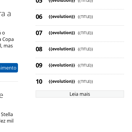
{{evolution}}
{{TITLE}}
ra a
{{evolution}}
{{TITLE}}
á o
{{evolution}}
{{TITLE}}
da Copa
l, mas
{{evolution}}
{{TITLE}}
{{evolution}}
{{TITLE}}
nimento
{{evolution}}
{{TITLE}}
e
Leia mais
Stella
dez mil