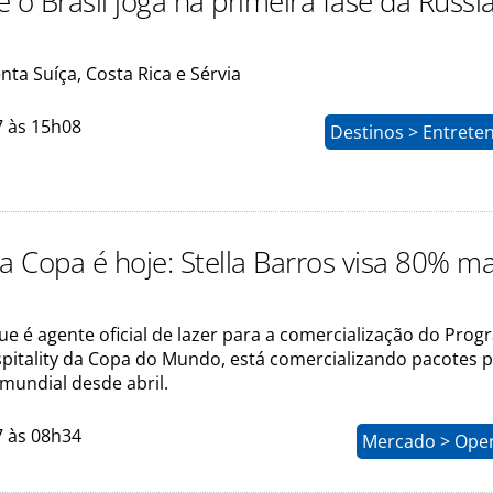
 o Brasil joga na primeira fase da Rússi
nta Suíça, Costa Rica e Sérvia
7 às 15h08
Destinos > Entrete
a Copa é hoje: Stella Barros visa 80% ma
e é agente oficial de lazer para a comercialização do Pro
spitality da Copa do Mundo, está comercializando pacotes 
undial desde abril.
7 às 08h34
Mercado > Ope