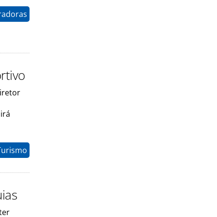
radoras
rtivo
iretor
irá
Turismo
uias
ter