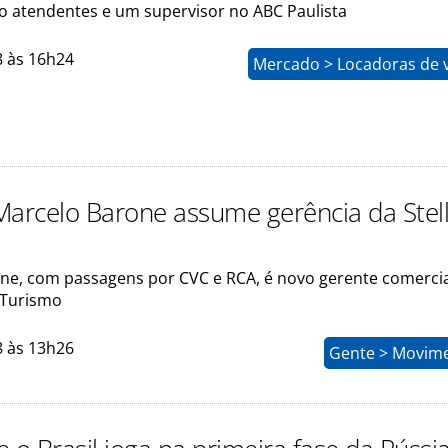
co atendentes e um supervisor no ABC Paulista
8 às 16h24
Mercado > Locadoras de v
Marcelo Barone assume gerência da Stel
ne, com passagens por CVC e RCA, é novo gerente comercia
 Turismo
8 às 13h26
Gente > Movim