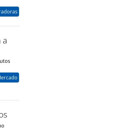
radoras
a a
dutos
Mercado
dos
no