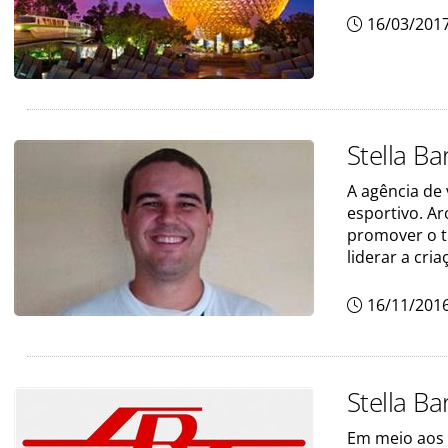
16/03/201
Stella Ba
A agência de
esportivo. A
promover o t
liderar a cri
16/11/201
Stella B
Em meio aos 