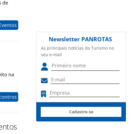
s de
Eventos
Newsletter
PANROTAS
As principais notícias do Turismo no
seu e-mail
eito na
contros
Cadastre-se
entos