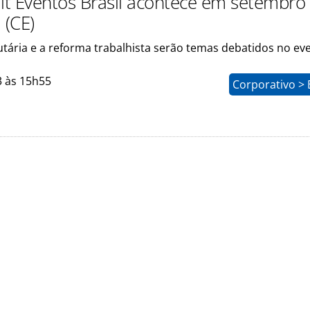
t Eventos Brasil acontece em setembro
 (CE)
utária e a reforma trabalhista serão temas debatidos no ev
3 às 15h55
Corporativo > 