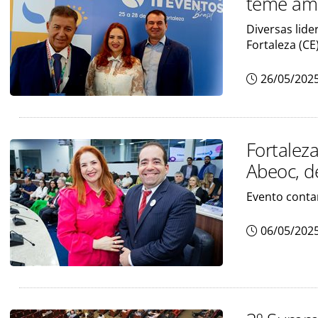
teme amp
Diversas lid
Fortaleza (CE
26/05/202
Fortalez
Abeoc, d
Evento contar
06/05/202