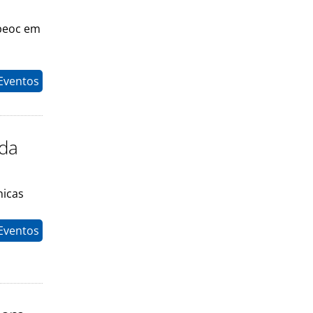
Abeoc em
Eventos
 da
nicas
Eventos