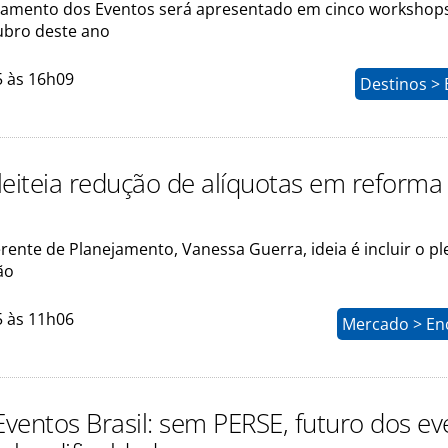
amento dos Eventos será apresentado em cinco workshop
ubro deste ano
5 às 16h09
Destinos > 
leiteia redução de alíquotas em reforma
a
ente de Planejamento, Vanessa Guerra, ideia é incluir o pl
ão
5 às 11h06
Mercado > En
ventos Brasil: sem PERSE, futuro dos ev