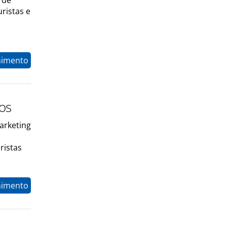
 de
uristas e
nimento
ios
arketing
ristas
nimento