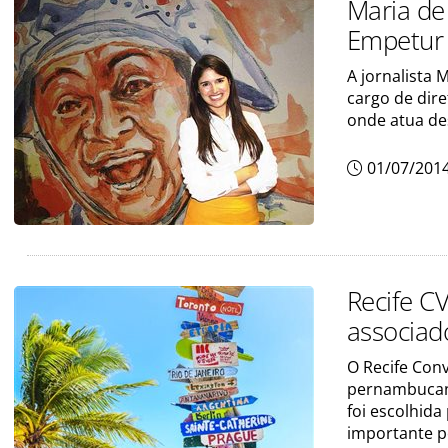
Maria de
Empetur
A jornalista 
cargo de dir
onde atua de
01/07/201
Recife C
associad
O Recife Conv
pernambucano
foi escolhida
importante p