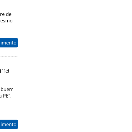
re de
 mesmo
nimento
nha
ribuem
 PE”,
nimento