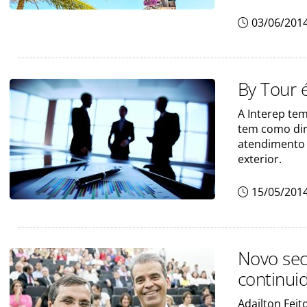
03/06/201
By Tour 
A Interep te
tem como dir
atendimento 
exterior.
15/05/201
Novo sec
continui
Adailton Fei