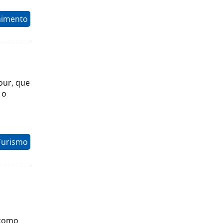
nimento
E
our, que
 o
Turismo
 como