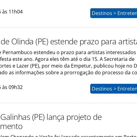
5 às 11h04
Destinos > Entrete
de Olinda (PE) estende prazo para artist
e Pernambuco estendeu o prazo para artistas interessado
 festa este ano. Agora eles têm até o dia 15. A Secretaria de
rtes e Lazer (PE), por meio da Empetur, publicou hoje no D
stado as informações sobre a prorrogação do processo da c
5 às 09h32
Destinos > Entrete
Galinhas (PE) lança projeto de
imento