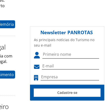
es.
rto
Memória
Newsletter
PANROTAS
As principais notícias do Turismo no
al
seu e-mail
ria com
gal.
nimento
Cadastre-se
iro