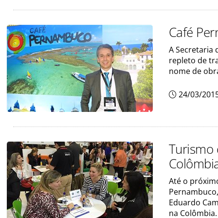
Café Per
A Secretaria
repleto de tr
nome de obra
24/03/201
Turismo
Colômbi
Até o próximo
Pernambuco,
Eduardo Camp
na Colômbia. 