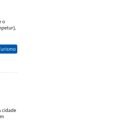
e o
petur),
Turismo
 cidade
um