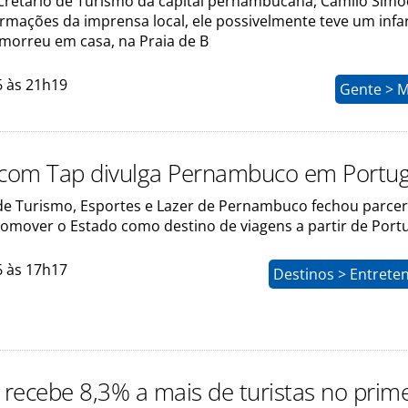
ecretário de Turismo da capital pernambucana, Camilo Simõ
rmações da imprensa local, ele possivelmente teve um infa
 morreu em casa, na Praia de B
6 às 21h19
Gente > 
 com Tap divulga Pernambuco em Portug
 de Turismo, Esportes e Lazer de Pernambuco fechou parce
romover o Estado como destino de viagens a partir de Portu
6 às 17h17
Destinos > Entrete
recebe 8,3% a mais de turistas no prime