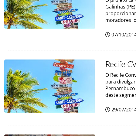
O projeto Lá
Galinhas (PE)
proporcionar
moradores lo
07/10/201
Recife C
O Recife Con
para divulgar
Pernambuco é
deste segmen
29/07/201