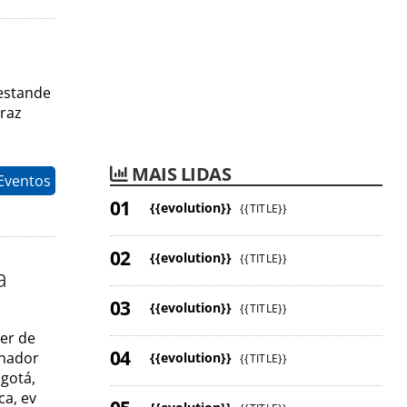
estande
traz
MAIS LIDAS
Eventos
{{evolution}}
{{TITLE}}
{{evolution}}
{{TITLE}}
a
{{evolution}}
{{TITLE}}
zer de
rnador
{{evolution}}
{{TITLE}}
gotá,
ca, ev