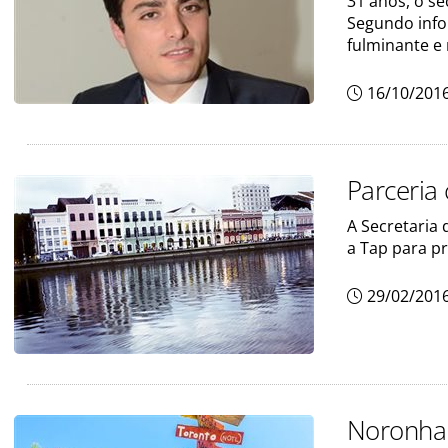
31 anos, o s
Segundo info
fulminante e
16/10/201
Parceria
A Secretaria
a Tap para p
29/02/201
Noronha 