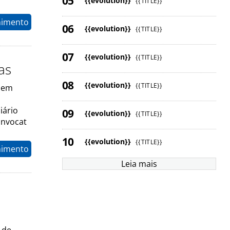
{{evolution}}
{{TITLE}}
nimento
{{evolution}}
{{TITLE}}
{{evolution}}
{{TITLE}}
as
{{evolution}}
{{TITLE}}
s em
iário
{{evolution}}
{{TITLE}}
onvocat
{{evolution}}
{{TITLE}}
nimento
Leia mais