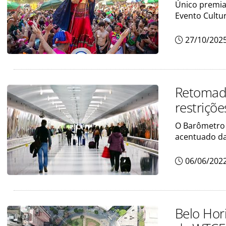
Único premiad
Evento Cultur
27/10/202
Retomada
restriçõe
O Barômetro
acentuado da
06/06/202
Belo Hor