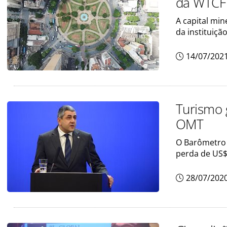
da WTCF
A capital min
da instituiçã
14/07/202
Turismo 
OMT
O Barômetro 
perda de US$
28/07/202