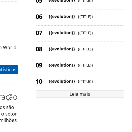
{{evolution}}
{{TITLE}}
{{evolution}}
{{TITLE}}
{{evolution}}
{{TITLE}}
o World
{{evolution}}
{{TITLE}}
{{evolution}}
{{TITLE}}
tísticas
{{evolution}}
{{TITLE}}
Leia mais
ração
os são
 o setor
milhões