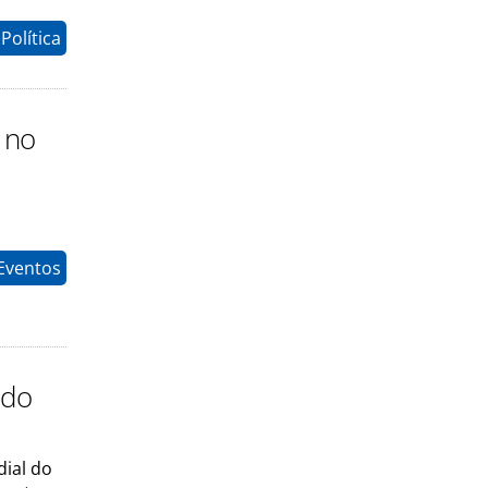
Política
 no
Eventos
 do
ial do