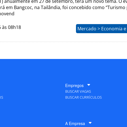
) anualmente em 27 de setembro, terá um novo tema. O e
rá em Bangcoc, na Tailândia, foi concebido como “Turismo
movend
6 às 08h18
Mercado > Economia e 
Empregos
BUSCAR VAGAS
IS
BUSCAR CURRÍCULOS
A Empresa