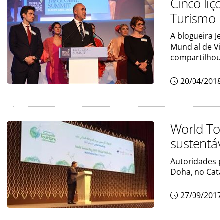
Cinco li
Turismo 
A blogueira 
Mundial de V
compartilhou
20/04/201
World To
sustentá
Autoridades 
Doha, no Cat
27/09/201