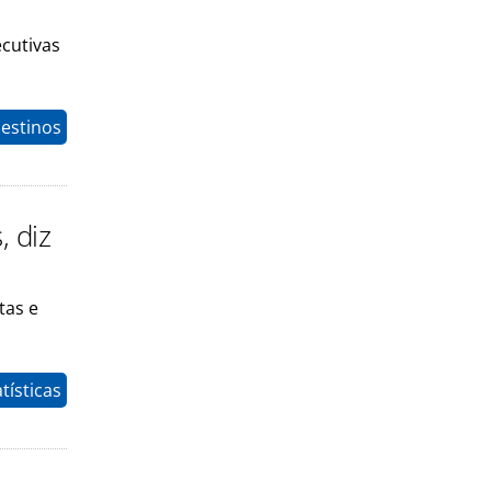
ecutivas
estinos
, diz
tas e
tísticas