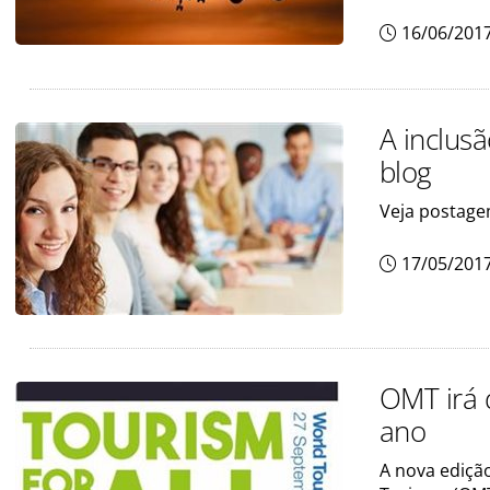
16/06/201
A inclus
blog
Veja postage
17/05/201
OMT irá 
ano
A nova ediçã