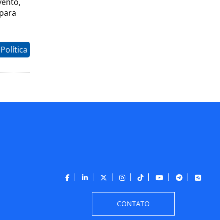
vento,
 para
Política
CONTATO