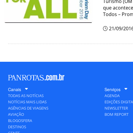
Turismo (OMT
que acontece
Todos – Pro
21/09/201
Canais
Serviços
TODAS AS NOTÍCIAS
AGENDA
NOTÍCIAS MAIS LIDAS
EDIÇÕES DIGITA
AGÊNCIAS DE VIAGENS
NEWSLETTER
AVIAÇÃO
BOM REPORT
BLOGOSFERA
DESTINOS