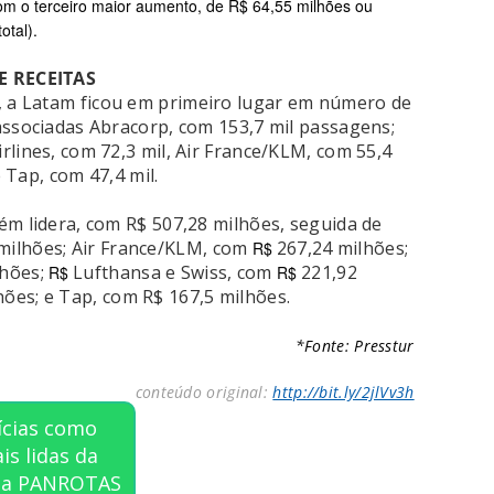
om o terceiro maior aumento, de R$ 64,55 milhões ou
otal).
E RECEITAS
 a Latam ficou em primeiro lugar em número de
associadas Abracorp, com 153,7 mil passagens;
lines, com 72,3 mil, Air France/KLM, com 55,4
e Tap, com 47,4 mil.
ém lidera, com R$ 507,28 milhões, seguida de
milhões; Air France/KLM, com
267,24 milhões;
R$
lhões;
Lufthansa e Swiss, com
221,92
R$
R$
hões; e Tap, com R$ 167,5 milhões.
*Fonte: Presstur
conteúdo original:
http://bit.ly/2jlVv3h
ícias como
is lidas da
sta PANROTAS