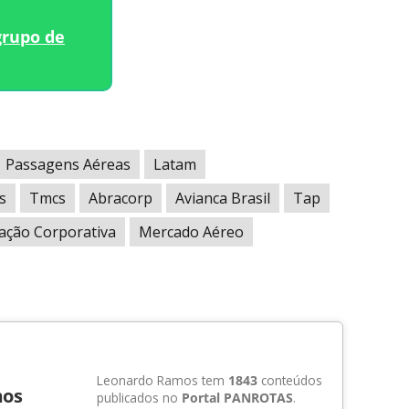
grupo de
Passagens Aéreas
Latam
s
Tmcs
Abracorp
Avianca Brasil
Tap
ação Corporativa
Mercado Aéreo
Leonardo Ramos tem
1843
conteúdos
mos
publicados no
Portal PANROTAS
.