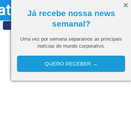
ativo
Olá, visitante
Entrar
Já recebe nossa news
semanal?
IDET
Curso de IA
Uma vez por semana separamos as
principais
notícias do mundo corporativo.
QUERO RECEBER →