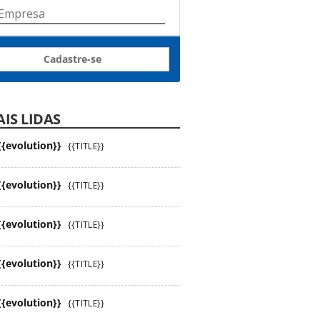
Cadastre-se
IS LIDAS
{{evolution}}
{{TITLE}}
{{evolution}}
{{TITLE}}
{{evolution}}
{{TITLE}}
{{evolution}}
{{TITLE}}
{{evolution}}
{{TITLE}}