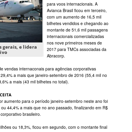
para voos internacionais. A
Avianca Brasil ficou em terceiro,
com
um aumento de 16,5 mil
bilhetes vendidos e chegando ao
montante de 51,6 mil passagens
internacionais comercializadas
nos nove primeiros meses de
gerais, e lidera
2017 para TMCs associadas da
ivo
Abracorp.
e vendas internaconais para agências corporativas
 29,4% a mais que janeiro-setembro de 2016 (55,4 mil no
 33,6% a mais (43
mil bilhetes no total).
CEITA
r aumento para o período janeiro-setembro neste ano foi
 ou 44,4% a mais que no ano passado, finalizando em R$
orporativo brasileiro.
hões ou 18,3%, ficou em segundo, com o montante final