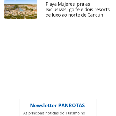
apos-troca-de-lideranca-e-auditoria_175360.html ou as
Playa Mujeres: praias
ferramentas oferecidas na página. Todo o conteúdo
exclusivas, golfe e dois resorts
produzido pela PANROTAS Editora é protegido pela
de luxo ao norte de Cancún
legislação brasileira sobre direito autoral. Não reproduza o
conteúdo sem autorização da PANROTAS Editora
(copyright@panrotas.com.br).
Newsletter
PANROTAS
As principais notícias do Turismo no