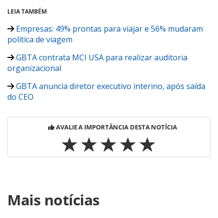
LEIA TAMBÉM
Empresas: 49% prontas para viajar e 56% mudaram
política de viagem
GBTA contrata MCI USA para realizar auditoria
organizacional
GBTA anuncia diretor executivo interino, após saída
do CEO
AVALIE A IMPORTÂNCIA DESTA NOTÍCIA
Para compartilhar esse conteúdo, por favor utilize o link
Mais notícias
https://www.panrotas.com.br/viagens-
corporativas/mercado/2020/07/gbta-diz-estar-pronta-