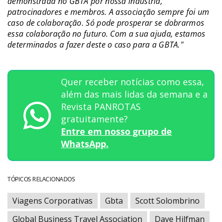
demonstrada no GBTA por nossa indústria,
patrocinadores e membros. A associação sempre foi um
caso de colaboração. Só pode prosperar se dobrarmos
essa colaboração no futuro. Com a sua ajuda, estamos
determinados a fazer deste o caso para a GBTA."
Quer receber notícias como essa,
além das mais lidas da semana e a
Revista PANROTAS
gratuitamente?
Entre em nosso grupo de
WhatsApp.
TÓPICOS RELACIONADOS
Viagens Corporativas
Gbta
Scott Solombrino
Global Business Travel Association
Dave Hilfman