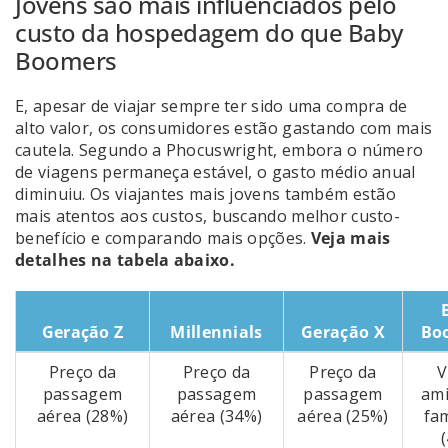
Jovens são mais influenciados pelo
custo da hospedagem do que Baby
Boomers
E, apesar de viajar sempre ter sido uma compra de
alto valor, os consumidores estão gastando com mais
cautela. Segundo a Phocuswright, embora o número
de viagens permaneça estável, o gasto médio anual
diminuiu. Os viajantes mais jovens também estão
mais atentos aos custos, buscando melhor custo-
benefício e comparando mais opções.
Veja mais
detalhes na tabela abaixo.
Geração Z
Millennials
Geração X
Bo
Preço da
Preço da
Preço da
V
passagem
passagem
passagem
am
aérea (28%)
aérea (34%)
aérea (25%)
fam