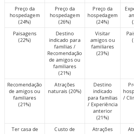
Preço da
Preço da
Preço da
Exp
hospedagem
hospedagem
hospedagem
an
(24%)
(26%)
(24%)
Paisagens
Destino
Visitar
Pa
(22%)
indicado para
amigos ou
famílias /
familiares
Recomendação
(23%)
de amigos ou
familiares
(21%)
Recomendação
Atrações
Destino
Pr
de amigos ou
naturais (20%)
indicado
hos
familiares
para famílias
/ Cl
(21%)
/ Experiência
anterior
(21%)
Ter casa de
Custo de
Atrações
At