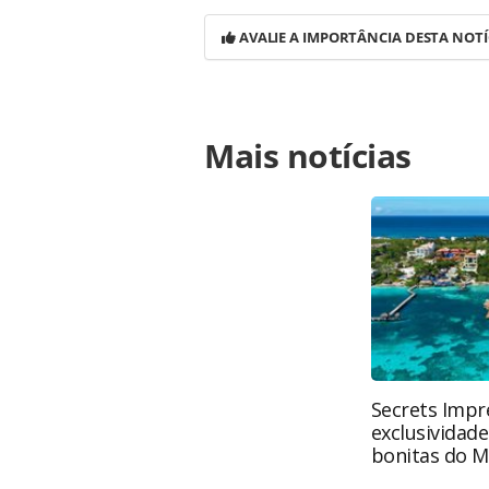
AVALIE A IMPORTÂNCIA DESTA NOTÍ
Para compartilhar esse conteúdo, por 
Mais notícias
https://www.panrotas.com.br/viagen
sobre-perspectivas-da-aviacao-no-br
página. Todo o conteúdo produzido 
brasileira sobre direito autoral. N
PANROTAS Editora (copyright@panro
Secrets Impre
exclusividad
bonitas do M