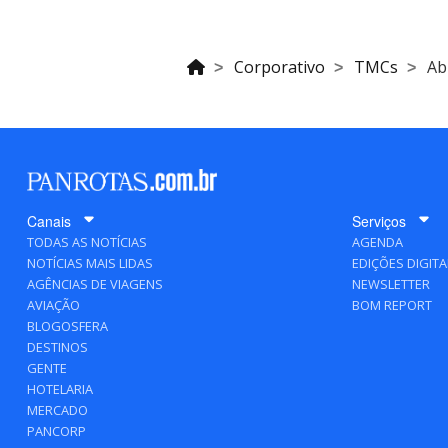
Corporativo
TMCs
Ab
Canais
Serviços
TODAS AS NOTÍCIAS
AGENDA
NOTÍCIAS MAIS LIDAS
EDIÇÕES DIGITA
AGÊNCIAS DE VIAGENS
NEWSLETTER
AVIAÇÃO
BOM REPORT
BLOGOSFERA
DESTINOS
GENTE
HOTELARIA
MERCADO
PANCORP