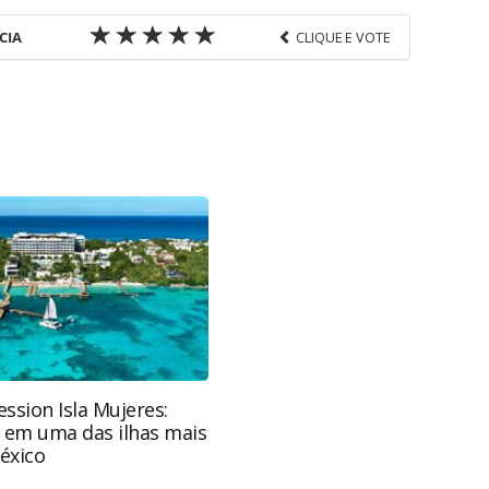
CIA
CLIQUE E VOTE
favor utilize o link
s-corporativas/tmcs/2019/11/abracorp-discute-
asil_168945.html ou as ferramentas oferecidas na
pela PANROTAS Editora é protegido pela legislação
ão reproduza o conteúdo sem autorização da
tas.com.br).
ssion Isla Mujeres:
e em uma das ilhas mais
éxico