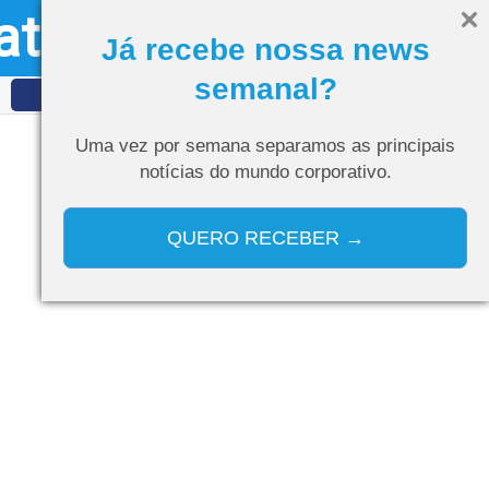
ativo
Olá, visitante
Entrar
Já recebe nossa news
semanal?
IDET
Curso de IA
Uma vez por semana separamos as
principais
notícias do mundo corporativo.
QUERO RECEBER →