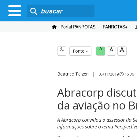
Portal PANROTAS
PANROTAS+
Fonte
Beatrice Teizen
|
05/11/2019
16:36
Abracorp discut
da aviação no Br
A Abracorp convidou o assessor da Se
informações sobre o tema Perspectiv