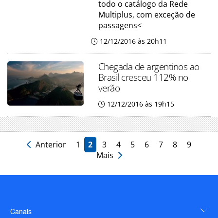
todo o catálogo da Rede
Multiplus, com exceção de
passagens<
12/12/2016 às 20h11
Chegada de argentinos ao
Brasil cresceu 112% no
verão
12/12/2016 às 19h15
Anterior
1
2
3
4
5
6
7
8
9
Mais
Canais