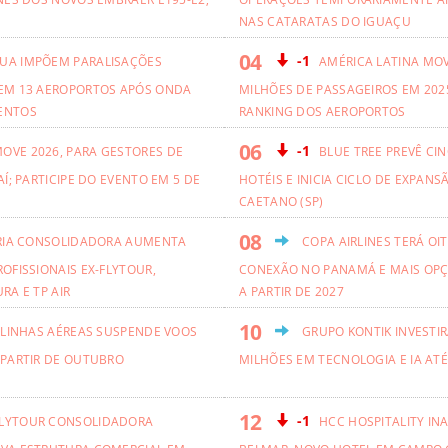
NAS CATARATAS DO IGUAÇU
-1
UA IMPÕEM PARALISAÇÕES
AMÉRICA LATINA MO
EM 13 AEROPORTOS APÓS ONDA
MILHÕES DE PASSAGEIROS EM 2025
ENTOS
RANKING DOS AEROPORTOS
-1
OVE 2026, PARA GESTORES DE
BLUE TREE PREVÊ CI
AÍ; PARTICIPE DO EVENTO EM 5 DE
HOTÉIS E INICIA CICLO DE EXPANS
CAETANO (SP)
RIA CONSOLIDADORA AUMENTA
COPA AIRLINES TERÁ OI
OFISSIONAIS EX-FLYTOUR,
CONEXÃO NO PANAMÁ E MAIS OPÇ
RA E TP AIR
A PARTIR DE 2027
 LINHAS AÉREAS SUSPENDE VOOS
GRUPO KONTIK INVESTIR
 PARTIR DE OUTUBRO
MILHÕES EM TECNOLOGIA E IA ATÉ
-1
LYTOUR CONSOLIDADORA
HCC HOSPITALITY IN