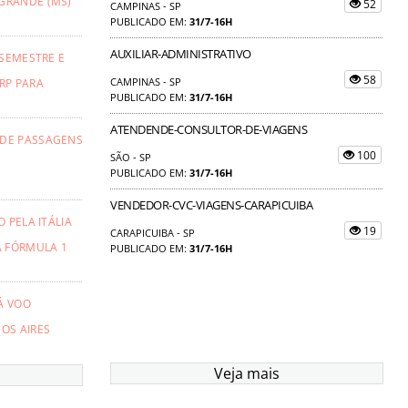
GRANDE (MS)
52
CAMPINAS - SP
PUBLICADO EM:
31/7-16H
AUXILIAR-ADMINISTRATIVO
 SEMESTRE E
58
CAMPINAS - SP
RP PARA
PUBLICADO EM:
31/7-16H
ATENDENDE-CONSULTOR-DE-VIAGENS
 DE PASSAGENS
100
SÃO - SP
PUBLICADO EM:
31/7-16H
VENDEDOR-CVC-VIAGENS-CARAPICUIBA
 PELA ITÁLIA
19
CARAPICUIBA - SP
A FÓRMULA 1
PUBLICADO EM:
31/7-16H
Á VOO
OS AIRES
Veja mais