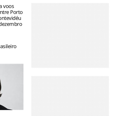
a voos
ntre Porto
ontevidéu
e dezembro
sileiro
 a comandar