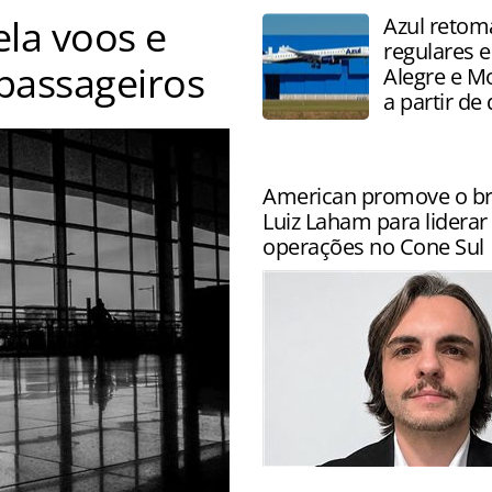
la voos e
Azul retom
regulares e
 passageiros
Alegre e M
a partir d
erviços de solo de diversas
American promove o bra
Luiz Laham para liderar
operações no Cone Sul
Executivo brasileiro passa