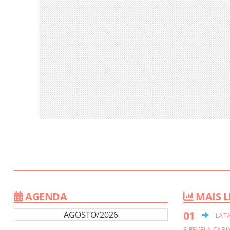
AGENDA
MAIS L
AGOSTO/2026
LAT
E REVELA CABI