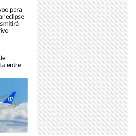
s de sete
 voo para
 eclipse
nsmitirá
ivo
de
ta entre