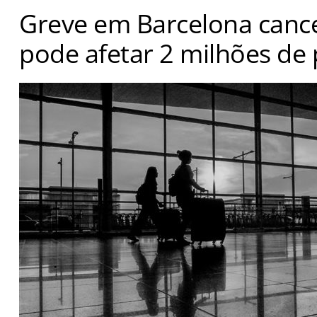
Greve em Barcelona cance
pode afetar 2 milhões de
Paralisação da Groundforce vai até setembro e atinge s
companhias aéreas