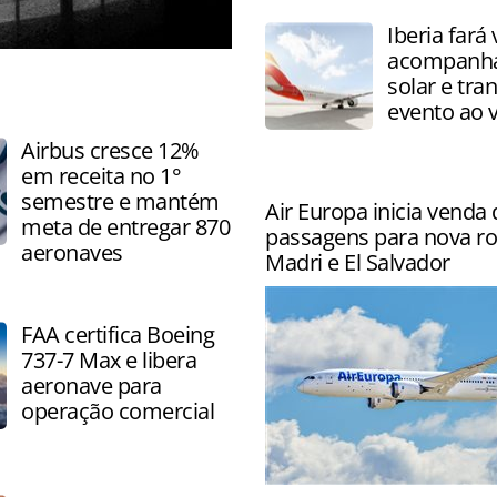
operações em 13 aeroporto
Iberia fará
países
acompanhar
solar e tra
evento ao v
Airbus cresce 12%
em receita no 1°
semestre e mantém
Air Europa inicia venda 
meta de entregar 870
passagens para nova ro
aeronaves
Madri e El Salvador
FAA certifica Boeing
737-7 Max e libera
aeronave para
operação comercial