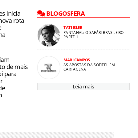
 a operar o
 com três
s inicia
BLOGOSFERA
nova rota
e
TATI ISLER
PANTANAL: O SAFÁRI BRASILEIRO –
na
PARTE 1
iam
MARI CAMPOS
AS APOSTAS DA SOFITEL EM
to de mais
CARTAGENA
i para
r
Leia mais
de
n