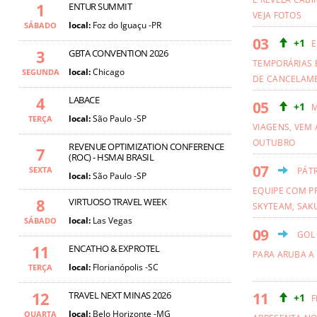
1
ENTUR SUMMIT
VEJA FOTOS
local:
Foz do Iguaçu -PR
SÁBADO
+1
E
3
GBTA CONVENTION 2026
TEMPORÁRIAS 
local:
Chicago
SEGUNDA
DE CANCELAM
4
LABACE
+1
M
local:
São Paulo -SP
TERÇA
VIAGENS, VEM 
OUTUBRO
REVENUE OPTIMIZATION CONFERENCE
7
(ROC) - HSMAI BRASIL
SEXTA
PÁT
local:
São Paulo -SP
EQUIPE COM PR
8
VIRTUOSO TRAVEL WEEK
SKYTEAM, SAKU
local:
Las Vegas
SÁBADO
GOL
11
ENCATHO & EXPROTEL
PARA ARUBA A
local:
Florianópolis -SC
TERÇA
12
TRAVEL NEXT MINAS 2026
+1
F
local:
Belo Horizonte -MG
QUARTA