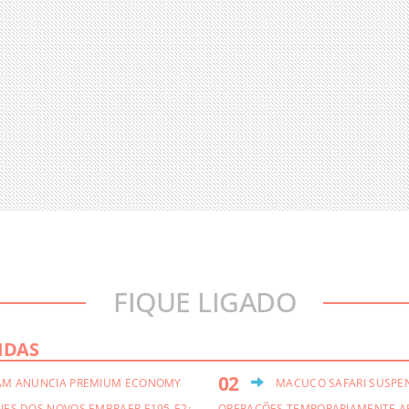
FIQUE LIGADO
IDAS
AM ANUNCIA PREMIUM ECONOMY
MACUCO SAFARI SUSPE
NES DOS NOVOS EMBRAER E195-E2;
OPERAÇÕES TEMPORARIAMENTE A