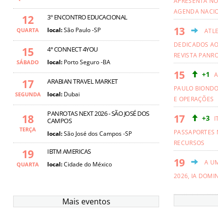
APRESENTA NO
AGENDA NACI
12
3º ENCONTRO EDUCACIONAL
local:
São Paulo -SP
QUARTA
ATL
DEDICADOS AO
15
4ª CONNECT 4YOU
REVISTA PANR
local:
Porto Seguro -BA
SÁBADO
+1
A
17
ARABIAN TRAVEL MARKET
PAULO BIOND
local:
Dubai
SEGUNDA
E OPERAÇÕES
PANROTAS NEXT 2026 - SÃO JOSÉ DOS
18
+3
I
CAMPOS
TERÇA
PASSAPORTES 
local:
São José dos Campos -SP
RECURSOS
19
IBTM AMERICAS
A U
local:
Cidade do México
QUARTA
2026, IA DOMI
Mais eventos