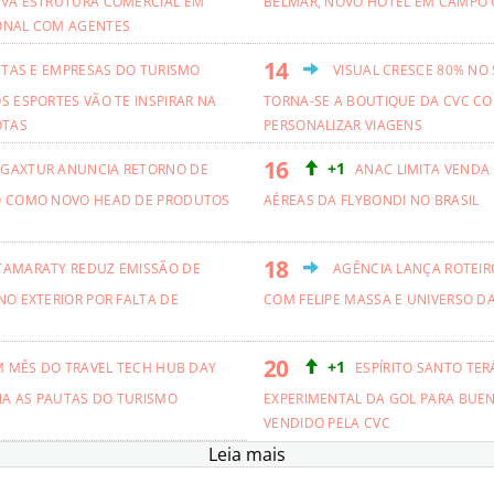
VA ESTRUTURA COMERCIAL EM
BELMAR, NOVO HOTEL EM CAMPO 
ONAL COM AGENTES
ETAS E EMPRESAS DO TURISMO
VISUAL CRESCE 80% NO
S ESPORTES VÃO TE INSPIRAR NA
TORNA-SE A BOUTIQUE DA CVC CO
OTAS
PERSONALIZAR VIAGENS
+1
GAXTUR ANUNCIA RETORNO DE
ANAC LIMITA VENDA
O COMO NOVO HEAD DE PRODUTOS
AÉREAS DA FLYBONDI NO BRASIL
TAMARATY REDUZ EMISSÃO DE
AGÊNCIA LANÇA ROTEIRO
NO EXTERIOR POR FALTA DE
COM FELIPE MASSA E UNIVERSO D
+1
M MÊS DO TRAVEL TECH HUB DAY
ESPÍRITO SANTO TER
NA AS PAUTAS DO TURISMO
EXPERIMENTAL DA GOL PARA BUEN
VENDIDO PELA CVC
Leia mais