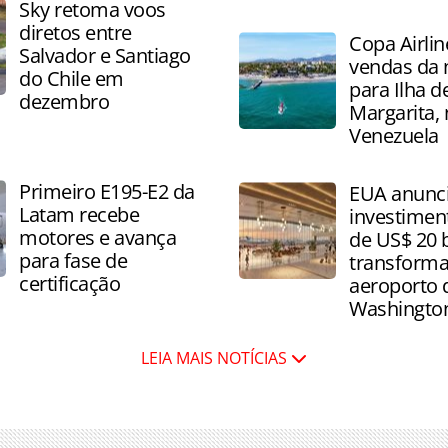
Companhia aérea começará
Sky retoma voos
trajeto em 18 de dezembro,
diretos entre
Copa Airline
frequências semanais
Salvador e Santiago
vendas da 
do Chile em
para Ilha d
dezembro
Margarita, 
Venezuela
Primeiro E195-E2 da
EUA anunc
Latam recebe
investimen
motores e avança
de US$ 20 b
para fase de
transforma
certificação
aeroporto 
Washingto
LEIA MAIS NOTÍCIAS