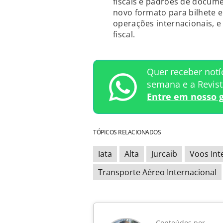
fiscais e padrões de docume
novo formato para bilhete e
operações internacionais, e
fiscal.
Quer receber notí
semana e a Revis
Entre em nosso 
TÓPICOS RELACIONADOS
Iata
Alta
Jurcaib
Voos Int
Transporte Aéreo Internacional
Conteúdos por