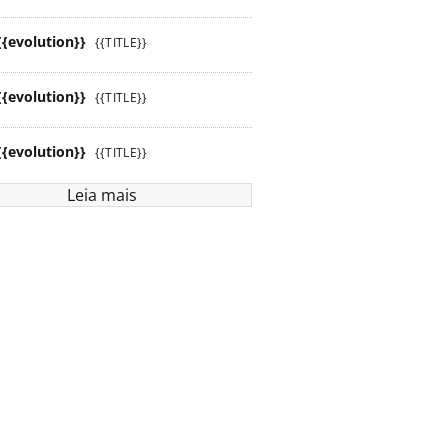
{{evolution}}
{{TITLE}}
{{evolution}}
{{TITLE}}
{{evolution}}
{{TITLE}}
Leia mais