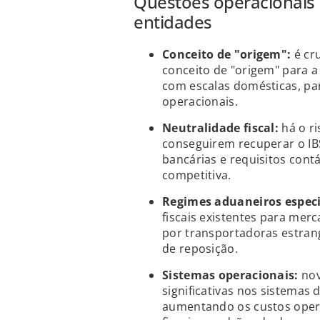
Questões operacionais 
entidades
Conceito de "origem":
é cru
conceito de "origem" para a
com escalas domésticas, pa
operacionais.
Neutralidade fiscal:
há o r
conseguirem recuperar o IBS
bancárias e requisitos cont
competitiva.
Regimes aduaneiros especi
fiscais existentes para mer
por transportadoras estran
de reposição.
Sistemas operacionais:
n
ov
significativas nos sistemas
aumentando os custos opera