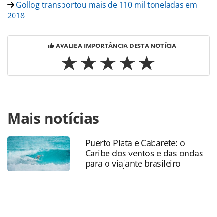
Gollog transportou mais de 110 mil toneladas em
2018
AVALIE A IMPORTÂNCIA DESTA NOTÍCIA
Para compartilhar esse conteúdo, por favor utilize o link
Mais notícias
https://www.panrotas.com.br/aviacao/empresas/2019/02/g
tem-aumento-de-demanda-e-ocupacao-em-
janeiro_162073.html ou as ferramentas oferecidas na
Puerto Plata e Cabarete: o
página. Todo o conteúdo produzido pela PANROTAS
Caribe dos ventos e das ondas
Editora é protegido pela legislação brasileira sobre direito
para o viajante brasileiro
autoral. Não reproduza o conteúdo sem autorização da
PANROTAS Editora (copyright@panrotas.com.br).