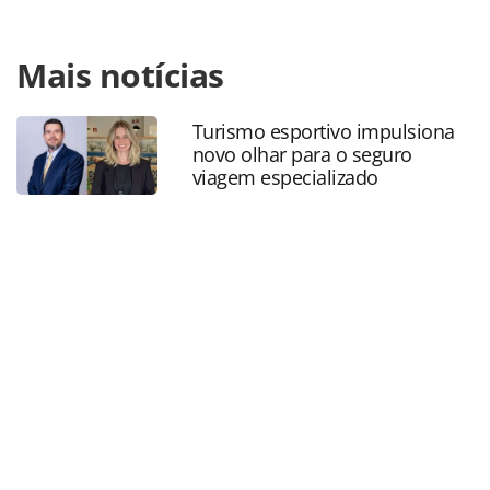
Para compartilhar esse conteúdo, por favor utilize o link
Mais notícias
https://www.panrotas.com.br/aviacao/empresas/2019/03/
cancela-quase-90-voos-por-dia-com-737-max-em-
abril_163195.html ou as ferramentas oferecidas na página.
Turismo esportivo impulsiona
Todo o conteúdo produzido pela PANROTAS Editora é
novo olhar para o seguro
protegido pela legislação brasileira sobre direito autoral.
viagem especializado
Não reproduza o conteúdo sem autorização da PANROTAS
Editora (copyright@panrotas.com.br).