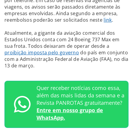
por telefone. Em caso de reservas via agências de
viagens, os avisos serão passados diretamente às
empresas envolvidas. Ainda segundo a empresa,
reembolsos poderão ser solicitados neste
link
.
Atualmente, a gigante da aviação comercial dos
Estados Unidos conta com 24 Boeing 737 Max em
sua frota. Todos deixaram de operar desde a
proibição imposta pelo governo
do país em conjunto
com a Administração Federal de Aviação (FAA), no dia
13 de março.
Quer receber notícias como essa,
além das mais lidas da semana e a
Revista PANROTAS gratuitamente?
Entre em nosso grupo de
WhatsApp.