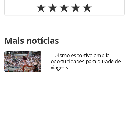
Para compartilhar esse conteúdo, por favor utilize o link
Mais notícias
https://www.panrotas.com.br/aviacao/empresas/2021/12/r
dos-governos-a-omicron-ameaca-recuperacao-das-
viagens_186058.html ou as ferramentas oferecidas na
Turismo esportivo amplia
página. Todo o conteúdo produzido pela PANROTAS
oportunidades para o trade de
Editora é protegido pela legislação brasileira sobre direito
viagens
autoral. Não reproduza o conteúdo sem autorização da
PANROTAS Editora (copyright@panrotas.com.br).