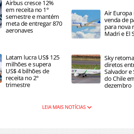
Executivo brasileiro passa
Airbus cresce 12%
operações em 13 aeroporto
em receita no 1°
Air Europa 
países
semestre e mantém
venda de p
meta de entregar 870
para nova r
aeronaves
Madri e El 
Latam lucra US$ 125
Sky retoma
milhões e supera
diretos ent
US$ 4 bilhões de
Salvador e
receita no 2°
do Chile e
trimestre
dezembro
LEIA MAIS NOTÍCIAS