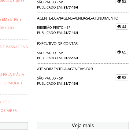
GRANDE (MS)
82
SÃO PAULO - SP
PUBLICADO EM:
31/7-16H
AGENTE-DE-VIAGENS-VENDAS-E-ATENDIMENTO
 SEMESTRE E
44
RIBEIRÃO PRETO - SP
RP PARA
PUBLICADO EM:
31/7-16H
EXECUTIVO-DE-CONTAS
 DE PASSAGENS
65
SÃO PAULO - SP
PUBLICADO EM:
31/7-16H
ATENDIMENTO-A-AGENCIAS-B2B
 PELA ITÁLIA
98
SÃO PAULO - SP
A FÓRMULA 1
PUBLICADO EM:
31/7-16H
Á VOO
OS AIRES
Veja mais