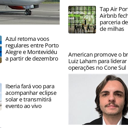
em 24 horas a passagens 
Tap Air Por
com sete dias de antecedên
Airbnb fe
parceria d
de milhas
Azul retoma voos
regulares entre Porto
Alegre e Montevidéu
American promove o bra
a partir de dezembro
Luiz Laham para liderar
operações no Cone Sul
Iberia fará voo para
acompanhar eclipse
solar e transmitirá
evento ao vivo