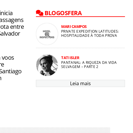
 a comandar
s de sete
inicia
BLOGOSFERA
assagens
ota entre
MARI CAMPOS
PRIVATE EXPEDITION LATITUDES:
Salvador
HOSPITALIDADE À TODA PROVA
 voos
TATI ISLER
PANTANAL: A RIQUEZA DA VIDA
re
SELVAGEM – PARTE 2
 Santiago
m
Leia mais