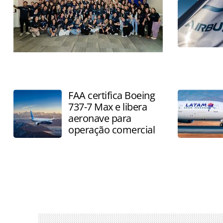
Companhia prevê incorporar
gradualmente até 14 aeronaves entre
novembro de 2026 e março de 2027
FAA certifica Boeing
737-7 Max e libera
aeronave para
operação comercial