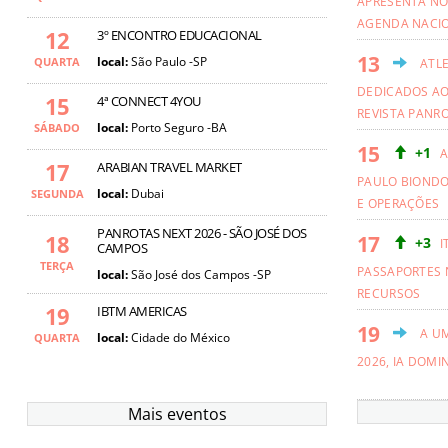
APRESENTA NO
AGENDA NACI
12
3º ENCONTRO EDUCACIONAL
local:
São Paulo -SP
QUARTA
ATL
DEDICADOS AO
15
4ª CONNECT 4YOU
REVISTA PANR
local:
Porto Seguro -BA
SÁBADO
+1
A
17
ARABIAN TRAVEL MARKET
PAULO BIOND
local:
Dubai
SEGUNDA
E OPERAÇÕES
PANROTAS NEXT 2026 - SÃO JOSÉ DOS
18
+3
I
CAMPOS
TERÇA
PASSAPORTES 
local:
São José dos Campos -SP
RECURSOS
19
IBTM AMERICAS
A U
local:
Cidade do México
QUARTA
2026, IA DOMI
Mais eventos