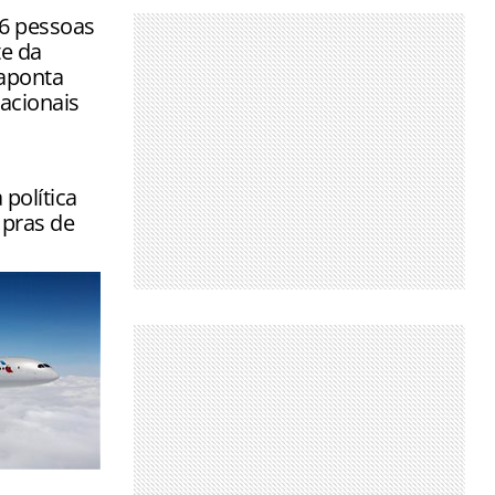
16 pessoas
te da
aponta
acionais
política
pras de
 reembolso