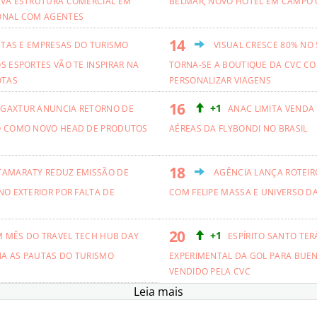
VA ESTRUTURA COMERCIAL EM
BELMAR, NOVO HOTEL EM CAMPO 
ONAL COM AGENTES
ETAS E EMPRESAS DO TURISMO
VISUAL CRESCE 80% NO
S ESPORTES VÃO TE INSPIRAR NA
TORNA-SE A BOUTIQUE DA CVC CO
OTAS
PERSONALIZAR VIAGENS
+1
GAXTUR ANUNCIA RETORNO DE
ANAC LIMITA VENDA
O COMO NOVO HEAD DE PRODUTOS
AÉREAS DA FLYBONDI NO BRASIL
TAMARATY REDUZ EMISSÃO DE
AGÊNCIA LANÇA ROTEIRO
NO EXTERIOR POR FALTA DE
COM FELIPE MASSA E UNIVERSO D
+1
M MÊS DO TRAVEL TECH HUB DAY
ESPÍRITO SANTO TER
NA AS PAUTAS DO TURISMO
EXPERIMENTAL DA GOL PARA BUEN
VENDIDO PELA CVC
Leia mais