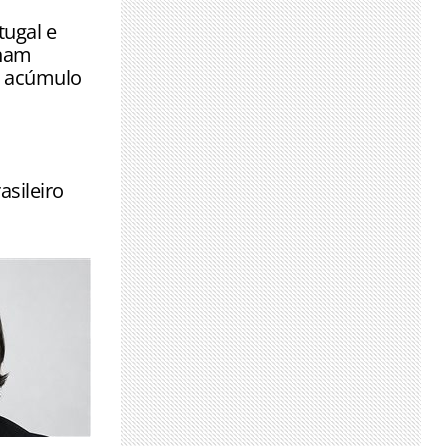
compradas
tugal e
cia
cham
e acúmulo
sileiro