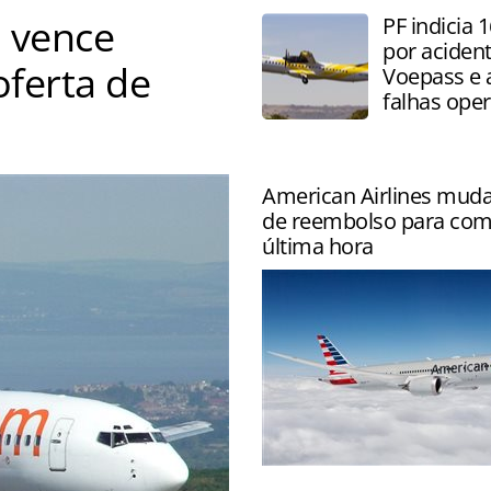
 vence
PF indicia 
por aciden
oferta de
Voepass e 
falhas oper
ão da companhia aérea
American Airlines muda 
de reembolso para com
última hora
Companhia passa a limitar