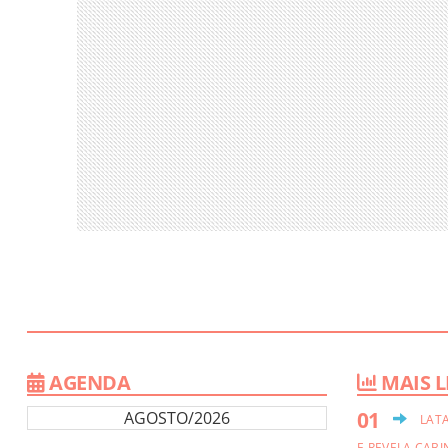
AGENDA
MAIS L
AGOSTO/2026
LAT
E REVELA CABI