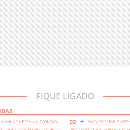
FIQUE LIGADO
IDAS
AM ANUNCIA PREMIUM ECONOMY
MACUCO SAFARI SUSPE
NES DOS NOVOS EMBRAER E195-E2;
OPERAÇÕES TEMPORARIAMENTE A