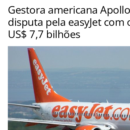
Gestora americana Apollo
disputa pela easyJet com 
US$ 7,7 bilhões
Acionistas receberão 7,15 libras por ação com aquisiç
britânica