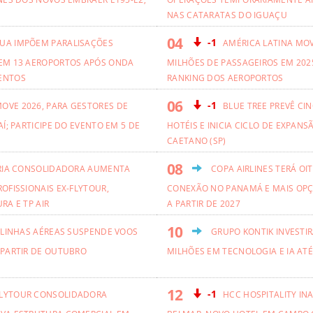
NAS CATARATAS DO IGUAÇU
-1
UA IMPÕEM PARALISAÇÕES
AMÉRICA LATINA MO
EM 13 AEROPORTOS APÓS ONDA
MILHÕES DE PASSAGEIROS EM 2025
ENTOS
RANKING DOS AEROPORTOS
-1
OVE 2026, PARA GESTORES DE
BLUE TREE PREVÊ CI
AÍ; PARTICIPE DO EVENTO EM 5 DE
HOTÉIS E INICIA CICLO DE EXPANS
CAETANO (SP)
RIA CONSOLIDADORA AUMENTA
COPA AIRLINES TERÁ OI
OFISSIONAIS EX-FLYTOUR,
CONEXÃO NO PANAMÁ E MAIS OPÇ
RA E TP AIR
A PARTIR DE 2027
 LINHAS AÉREAS SUSPENDE VOOS
GRUPO KONTIK INVESTIR
 PARTIR DE OUTUBRO
MILHÕES EM TECNOLOGIA E IA ATÉ
-1
LYTOUR CONSOLIDADORA
HCC HOSPITALITY IN