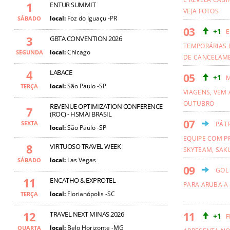
1
ENTUR SUMMIT
VEJA FOTOS
local:
Foz do Iguaçu -PR
SÁBADO
+1
E
3
GBTA CONVENTION 2026
TEMPORÁRIAS 
local:
Chicago
SEGUNDA
DE CANCELAM
4
LABACE
+1
M
local:
São Paulo -SP
TERÇA
VIAGENS, VEM 
OUTUBRO
REVENUE OPTIMIZATION CONFERENCE
7
(ROC) - HSMAI BRASIL
SEXTA
PÁT
local:
São Paulo -SP
EQUIPE COM PR
8
VIRTUOSO TRAVEL WEEK
SKYTEAM, SAKU
local:
Las Vegas
SÁBADO
GOL
11
ENCATHO & EXPROTEL
PARA ARUBA A
local:
Florianópolis -SC
TERÇA
12
TRAVEL NEXT MINAS 2026
+1
F
local:
Belo Horizonte -MG
QUARTA