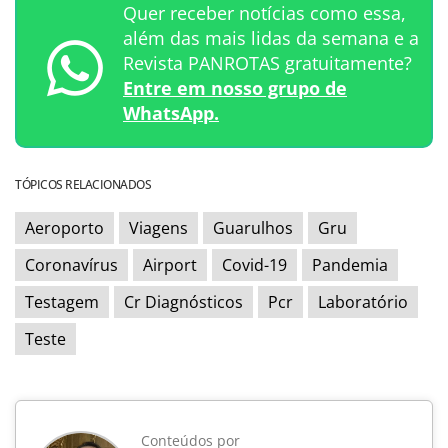
Quer receber notícias como essa,
além das mais lidas da semana e a
Revista PANROTAS gratuitamente?
Entre em nosso grupo de
WhatsApp.
TÓPICOS RELACIONADOS
Aeroporto
Viagens
Guarulhos
Gru
Coronavírus
Airport
Covid-19
Pandemia
Testagem
Cr Diagnósticos
Pcr
Laboratório
Teste
Conteúdos por