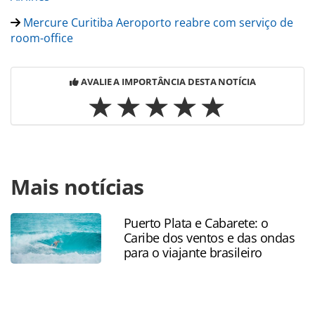
Mercure Curitiba Aeroporto reabre com serviço de
room-office
AVALIE A IMPORTÂNCIA DESTA NOTÍCIA
Para compartilhar esse conteúdo, por favor utilize o link
Mais notícias
https://www.panrotas.com.br/coronavirus/aeroportos/2020
de-covid-19-em-gru-sao-suspensos-devido-a-alta-
demanda_178300.html ou as ferramentas oferecidas na
Puerto Plata e Cabarete: o
página. Todo o conteúdo produzido pela PANROTAS
Caribe dos ventos e das ondas
Editora é protegido pela legislação brasileira sobre direito
para o viajante brasileiro
autoral. Não reproduza o conteúdo sem autorização da
PANROTAS Editora (copyright@panrotas.com.br).