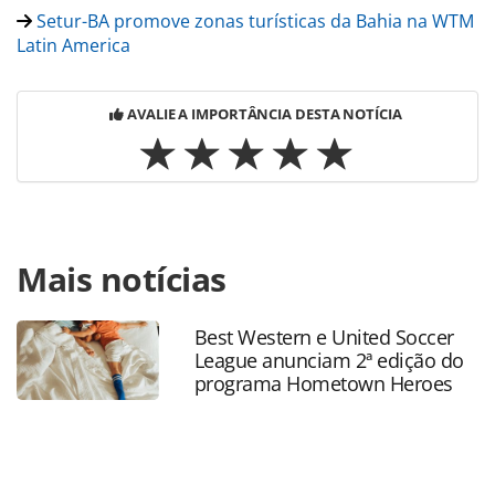
Setur-BA promove zonas turísticas da Bahia na WTM
Latin America
AVALIE A IMPORTÂNCIA DESTA NOTÍCIA
Para compartilhar esse conteúdo, por favor utilize o link
Mais notícias
https://www.panrotas.com.br/destinos/eventos/2021/08/ve
como-destinos-brasileiros-investem-no-turismo-
sustentavel_183541.html ou as ferramentas oferecidas na
Best Western e United Soccer
página. Todo o conteúdo produzido pela PANROTAS
League anunciam 2ª edição do
Editora é protegido pela legislação brasileira sobre direito
programa Hometown Heroes
autoral. Não reproduza o conteúdo sem autorização da
PANROTAS Editora (copyright@panrotas.com.br).