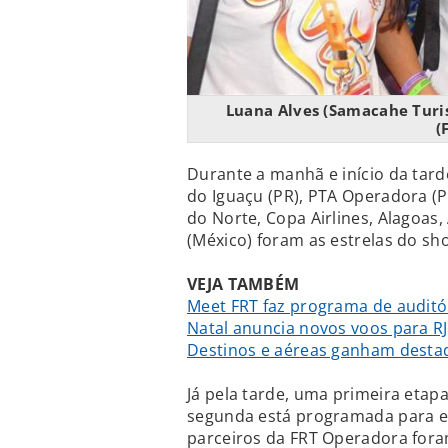
Luana Alves (Samacahe Turis
(
Durante a manhã e início da tarde
do Iguaçu (PR), PTA Operadora (P
do Norte, Copa Airlines, Alagoas, 
(México) foram as estrelas do sh
VEJA TAMBÉM
Meet FRT faz programa de auditó
Natal anuncia novos voos para RJ
Destinos e aéreas ganham desta
Já pela tarde, uma primeira etapa
segunda está programada para est
parceiros da FRT Operadora fora