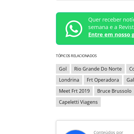
Quer receber notí
semana e a Revis
Entre em nosso 
TÓPICOS RELACIONADOS
Gol
Rio Grande Do Norte
Co
Londrina
Frt Operadora
Gal
Meet Frt 2019
Bruce Brussolo
Capeletti Viagens
Conteúdos por