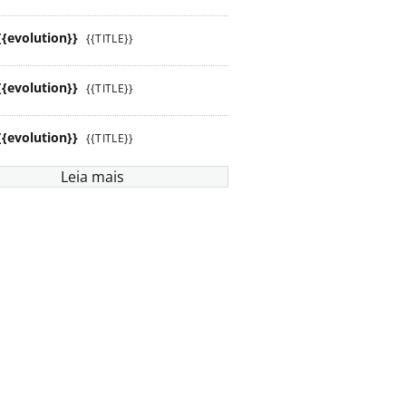
{{evolution}}
{{TITLE}}
{{evolution}}
{{TITLE}}
{{evolution}}
{{TITLE}}
Leia mais