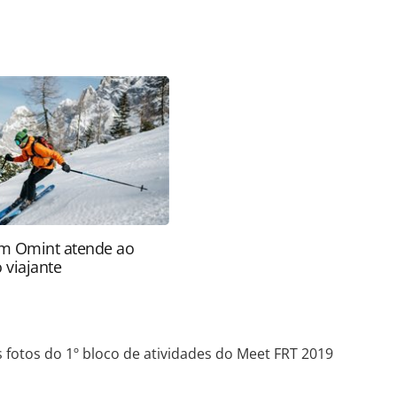
favor utilize o link
eventos/2019/08/veja-as-fotos-do-1o-bloco-de-
html ou as ferramentas oferecidas na página. Todo
Editora é protegido pela legislação brasileira
uza o conteúdo sem autorização da PANROTAS
).
m Omint atende ao
 viajante
s fotos do 1º bloco de atividades do Meet FRT 2019