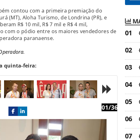
mbém contou com a primeira premiação do
urá (MT), Aloha Turismo, de Londrina (PR), e
MA
beram R$ 10 mil, R$ 7 mil e R$ 4 mil,
do com o pódio entre os maiores vendedores de
operadora paranaense.
 Operadora.
 quinta-feira:
01/36
Next