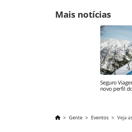
Para compartilhar esse conteúdo, por 
Mais notícias
https://www.panrotas.com.br/gente/
atividades-do-meet-frt-2019_166980.
o conteúdo produzido pela PANROTAS 
sobre direito autoral. Não reprod
Editora (copyright@panrotas.com.br
Seguro Viage
novo perfil do
Gente
Eventos
Veja a