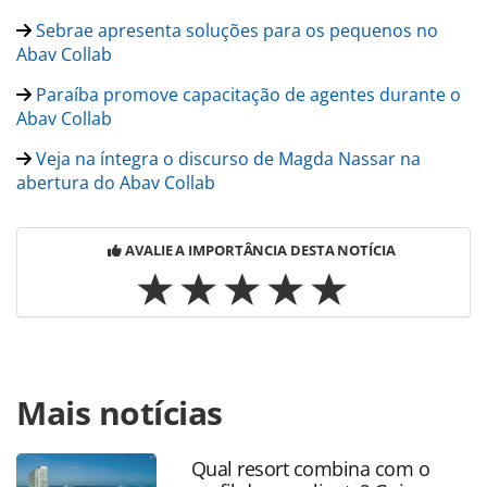
Sebrae apresenta soluções para os pequenos no
Abav Collab
Paraíba promove capacitação de agentes durante o
Abav Collab
Veja na íntegra o discurso de Magda Nassar na
abertura do Abav Collab
AVALIE A IMPORTÂNCIA DESTA NOTÍCIA
Para compartilhar esse conteúdo, por favor utilize o link
Mais notícias
https://www.panrotas.com.br/gente/eventos/2020/09/abav
collab-e-aviesp-expo-recebem-chef-ana-
zambelli_176921.html ou as ferramentas oferecidas na
Qual resort combina com o
página. Todo o conteúdo produzido pela PANROTAS