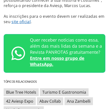
possibilitando conhecer a sua história e costumes”,
reforça o presidente da Aviesp, Marcos Lucas.
As inscrições para o evento devem ser realizadas em
seu
site oficial
.
Quer receber notícias como essa,
além das mais lidas da semana e a
Revista PANROTAS gratuitamente?
Entre em nosso grupo de
WhatsApp.
TÓPICOS RELACIONADOS
Blue Tree Hotels
Turismo E Gastronomia
42 Aviesp Expo
Abav Collab
Ana Zambelli