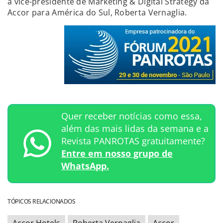
a vice-presidente de Marketing & Digital Strategy da
Accor para América do Sul, Roberta Vernaglia.
Quer receber notícias como essa,
além das mais lidas da semana e a
Revista PANROTAS gratuitamente?
Entre em nosso grupo de
WhatsApp.
TÓPICOS RELACIONADOS
Accor Hotels
Roberta Vernaglia
Accor