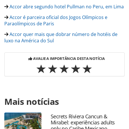
Accor abre segundo hotel Pullman no Peru, em Lima
Accor é parceira oficial dos Jogos Olímpicos e
Paraolímpicos de Paris
Accor quer mais que dobrar número de hotéis de
luxo na América do Sul
AVALIE A IMPORTÂNCIA DESTA NOTÍCIA
Para compartilhar esse conteúdo, por favor utilize o link
Mais notícias
https://www.panrotas.com.br/hotelaria/eventos/2021/11/a
promete-maior-black-friday-para-clientes-all_185711.html
ou as ferramentas oferecidas na página. Todo o conteúdo
Secrets Riviera Cancun &
produzido pela PANROTAS Editora é protegido pela
Mirabel: experiências adults
legislação brasileira sobre direito autoral. Não reproduza o
only no Caribe Mexicano