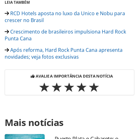
LEIA TAMBÉM
RCD Hotels aposta no luxo da Unico e Nobu para
crescer no Brasil
Crescimento de brasileiros impulsiona Hard Rock
Punta Cana
Após reforma, Hard Rock Punta Cana apresenta
novidades; veja fotos exclusivas
AVALIE A IMPORTÂNCIA DESTA NOTÍCIA
Para compartilhar esse conteúdo, por favor utilize o link
Mais notícias
https://www.panrotas.com.br/hotelaria/investimentos/202
rock-punta-cana-renovado-veja-fotos-dos-novos-quartos-
e-restaurantes_218279.html ou as ferramentas oferecidas
Puerto Plata e Cabarete: o