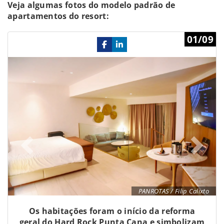
Veja algumas fotos do modelo padrão de
apartamentos do resort:
Previous
Ne
01/09
PANROTAS / Filip Calixto
Os habitações foram o início da reforma
geral do Hard Rock Punta Cana e simbolizam