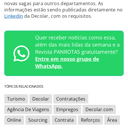
novas vagas para outros departamentos. As
informações estão sendo publicadas diretamente no
Linkedin
da Decolar, com os requisitos.
Quer receber notícias como essa,
além das mais lidas da semana e a
Revista PANROTAS gratuitamente?
Entre em nosso grupo de
WhatsApp.
TÓPICOS RELACIONADOS
Turismo
Decolar
Contratações
Agência De Viagens
Empregos
Decolar.com
Online
Sourcing
Contrata
Reforços
Área