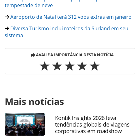
tempestade de neve
Aeroporto de Natal terá 312 voos extras em janeiro
Diversa Turismo inclui roteiros da Surland em seu
sistema
AVALIE A IMPORTÂNCIA DESTA NOTÍCIA
Para compartilhar esse conteúdo, por favor utilize o link
Mais notícias
https://www.panrotas.com.br/mercado/agencias-de-
viagens/2021/01/decolar-reforca-area-de-sourcing-e-
segue-contratando_178954.html ou as ferramentas
Kontik Insights 2026 leva
oferecidas na página. Todo o conteúdo produzido pela
tendências globais de viagens
PANROTAS Editora é protegido pela legislação brasileira
corporativas em roadshow
sobre direito autoral. Não reproduza o conteúdo sem