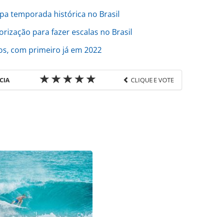
pa temporada histórica no Brasil
rização para fazer escalas no Brasil
os, com primeiro já em 2022
CIA
CLIQUE E VOTE
favor utilize o link
o/cruzeiros/2023/11/ncl-inicia-vendas-para-
lasse-prima-plus_200912.html ou as ferramentas
údo produzido pela PANROTAS Editora é protegido
eito autoral. Não reproduza o conteúdo sem
copyright@panrotas.com.br).