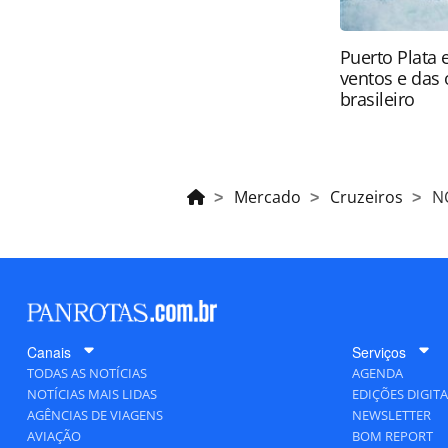
Puerto Plata 
ventos e das 
brasileiro
Mercado
Cruzeiros
NC
Canais
Serviços
TODAS AS NOTÍCIAS
AGENDA
NOTÍCIAS MAIS LIDAS
EDIÇÕES DIGITA
AGÊNCIAS DE VIAGENS
NEWSLETTER
AVIAÇÃO
BOM REPORT