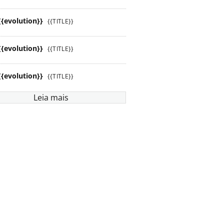
{{evolution}}
{{TITLE}}
{{evolution}}
{{TITLE}}
{{evolution}}
{{TITLE}}
Leia mais