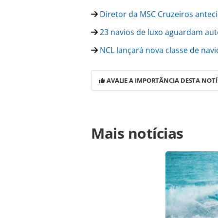
Diretor da MSC Cruzeiros anteci
23 navios de luxo aguardam auto
NCL lançará nova classe de navi
AVALIE A IMPORTÂNCIA DESTA NOTÍ
Para compartilhar esse conteúdo, por 
Mais notícias
https://www.panrotas.com.br/mercad
norwegian-aqua-primeiro-navio-da-c
oferecidas na página. Todo o conte
pela legislação brasileira sobre dir
autorização da PANROTAS Editora (