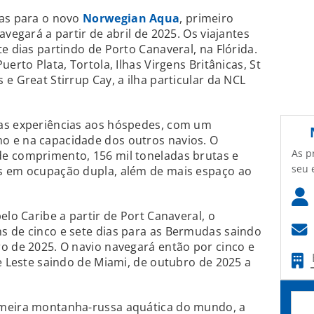
das para o novo
Norwegian Aqua
, primeiro
avegará a partir de abril de 2025. Os viajantes
e dias partindo de Porto Canaveral, na Flórida.
erto Plata, Tortola, Ilhas Virgens Britânicas, St
e Great Stirrup Cay, a ilha particular da NCL
as experiências aos hóspedes, com um
 e na capacidade dos outros navios. O
As p
e comprimento, 156 mil toneladas brutas e
seu 
s em ocupação dupla, além de mais espaço ao
elo Caribe a partir de Port Canaveral, o
s de cinco e sete dias para as Bermudas saindo
o de 2025. O navio navegará então por cinco e
be Leste saindo de Miami, de outubro de 2025 a
imeira montanha-russa aquática do mundo, a