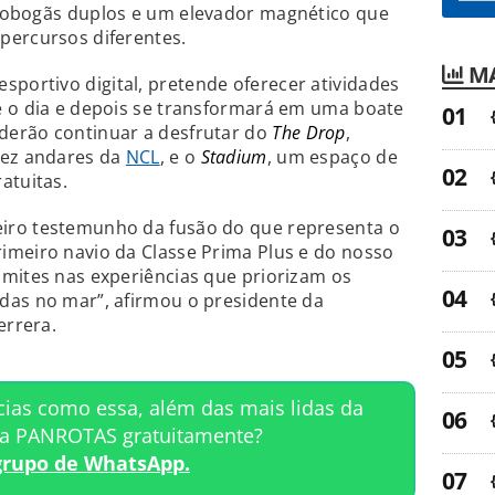
 tobogãs duplos e um elevador magnético que
percursos diferentes.
MA
sportivo digital, pretende oferecer atividades
e o dia e depois se transformará em uma boate
derão continuar a desfrutar do
The Drop
,
dez andares da
NCL
, e o
Stadium
, um espaço de
atuitas.
iro testemunho da fusão do que representa o
imeiro navio da Classe Prima Plus e do nosso
imites nas experiências que priorizam os
das no mar”, afirmou o presidente da
errera.
cias como essa, além das mais lidas da
ta PANROTAS gratuitamente?
grupo de WhatsApp.