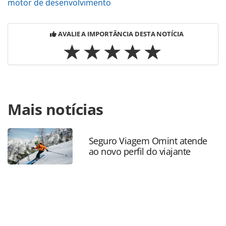
motor de desenvolvimento
AVALIE A IMPORTÂNCIA DESTA NOTÍCIA
Para compartilhar esse conteúdo, por favor utilize o link
Mais notícias
https://www.panrotas.com.br/mercado/destinos/2025/05/p
e-o-destino-operadores-se-surpreendem-em-famtour-
pelo-litoral-do-estado_217394.html ou as ferramentas
oferecidas na página. Todo o conteúdo produzido pela
Seguro Viagem Omint atende
ao novo perfil do viajante
PANROTAS Editora é protegido pela legislação brasileira
sobre direito autoral. Não reproduza o conteúdo sem
autorização da PANROTAS Editora
(copyright@panrotas.com.br).