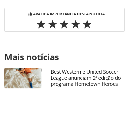
AVALIE A IMPORTÂNCIA DESTA NOTÍCIA
Para compartilhar esse conteúdo, por favor utilize o link
Mais notícias
https://www.panrotas.com.br/mercado/distribuicao/2021/
latin-america-seleciona-hosted-buyers-para-edicao-
virtual_182477.html ou as ferramentas oferecidas na
Best Western e United Soccer
página. Todo o conteúdo produzido pela PANROTAS
League anunciam 2ª edição do
Editora é protegido pela legislação brasileira sobre direito
programa Hometown Heroes
autoral. Não reproduza o conteúdo sem autorização da
PANROTAS Editora (copyright@panrotas.com.br).