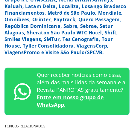
Kaluah, Latam Delta, Localiza, Losango Bradesco
Financiamentos, Metrô de São Paulo, Mondiale,
Omnibees, Orinter, Paytrack, Quero Passagem,
República Dominicana, Sabre, Sebrae, Setur
Alagoas, Sheraton São Paulo WTC Hotel, Shift,
Smiles Viagens, SMTur, Tes Cenografia, Tour
House, Tyller Consolidadora, ViagensCorp,
ViagensPromo e Visite São Paulo/SPCVB.
Quer receber notícias como essa,
além das mais lidas da semana e a
Revista PANROTAS gratuitamente?
Entre em nosso grupo de
WhatsApp.
TÓPICOS RELACIONADOS