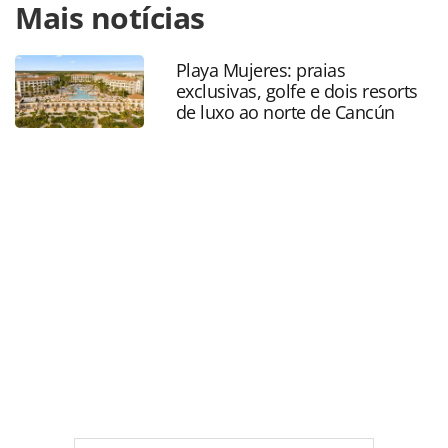
Mais notícias
https://www.panrotas.com.br/mercado/encontros/2024/03
dia-de-forum-panrotas-2024-inspira-o-publico-veja-
resumo_203687.html ou as ferramentas oferecidas na
Playa Mujeres: praias
página. Todo o conteúdo produzido pela PANROTAS
exclusivas, golfe e dois resorts
Editora é protegido pela legislação brasileira sobre direito
de luxo ao norte de Cancún
autoral. Não reproduza o conteúdo sem autorização da
PANROTAS Editora (copyright@panrotas.com.br).