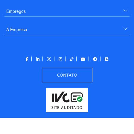
Empregos
A Empresa
CONTATO
Todos os direitos reservados a PANROTAS Editora - Ver.
Thursday, August 6, 2026
6:08:39 PM -03:00:00 - Builder 2026.6.2.1
/ Layout
205df0c0b694a693290208d10d1a485b