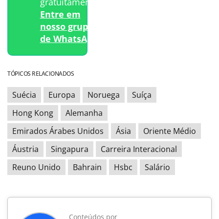
gratuitamente?
Entre em
nosso grupo
de WhatsApp.
TÓPICOS RELACIONADOS
Suécia
Europa
Noruega
Suíça
Hong Kong
Alemanha
Emirados Árabes Unidos
Ásia
Oriente Médio
Áustria
Singapura
Carreira Interacional
Reuno Unido
Bahrain
Hsbc
Salário
Conteúdos por