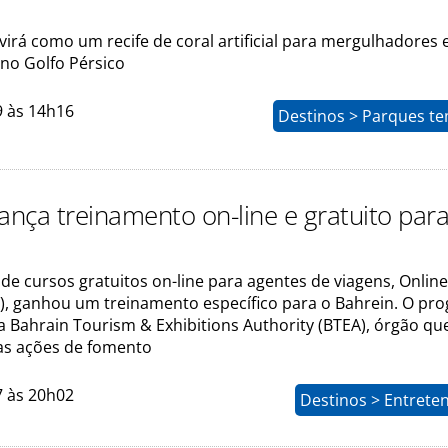
irá como um recife de coral artificial para mergulhadores 
 no Golfo Pérsico
9 às 14h16
Destinos > Parques te
lança treinamento on-line e gratuito par
de cursos gratuitos on-line para agentes de viagens, Online
T), ganhou um treinamento específico para o Bahrein. O pr
la Bahrain Tourism & Exhibitions Authority (BTEA), órgão qu
as ações de fomento
7 às 20h02
Destinos > Entrete