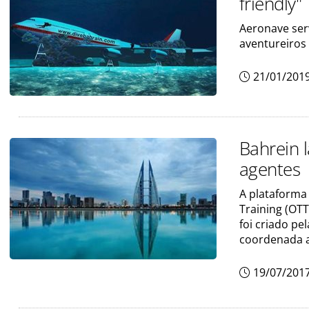
friendly"
Aeronave serv
aventureiros
21/01/201
Bahrein 
agentes
A plataforma 
Training (OT
foi criado pe
coordenada 
19/07/201