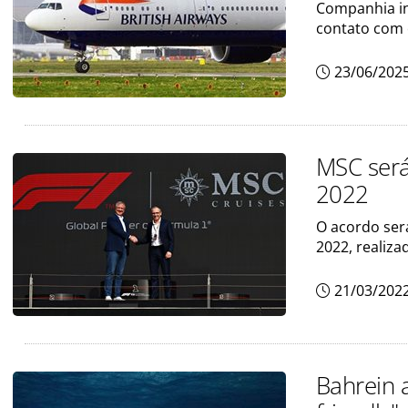
Companhia in
contato com 
23/06/202
MSC será
2022
O acordo ser
2022, realiza
21/03/202
Bahrein 