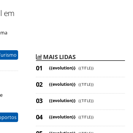
al em
 uma
Turismo
MAIS LIDAS
{{evolution}}
{{TITLE}}
{{evolution}}
{{TITLE}}
de
{{evolution}}
{{TITLE}}
{{evolution}}
oportos
{{TITLE}}