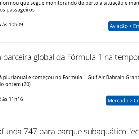
formou que segue monitorando de perto a situação e ma
os passageiros
5 às 10h09
Aviação > E
 parceira global da Fórmula 1 na tempo
á plurianual e começou no Formula 1 Gulf Air Bahrain Grand
do ontem (20)
2 às 11h16
Mercado > Cr
afunda 747 para parque subaquático "ec