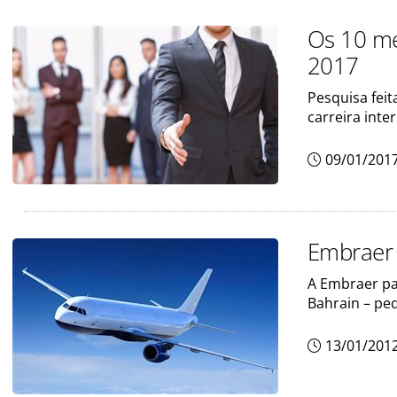
Os 10 me
2017
Pesquisa feit
carreira inte
09/01/201
Embraer 
A Embraer pa
Bahrain – pe
13/01/201