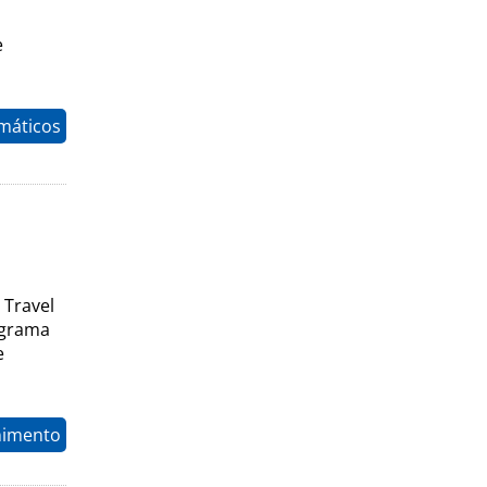
e
máticos
a
 Travel
ograma
e
nimento