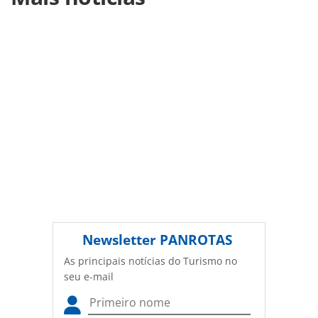
turismo/operadoras/2017/10/forma-turismo-inicia-
operacoes-internacionais_150643.html ou as ferramentas
oferecidas na página. Todo o conteúdo produzido pela
PANROTAS Editora é protegido pela legislação brasileira
sobre direito autoral. Não reproduza o conteúdo sem
autorização da PANROTAS Editora
(copyright@panrotas.com.br).
Newsletter
PANROTAS
As principais notícias do Turismo no
seu e-mail