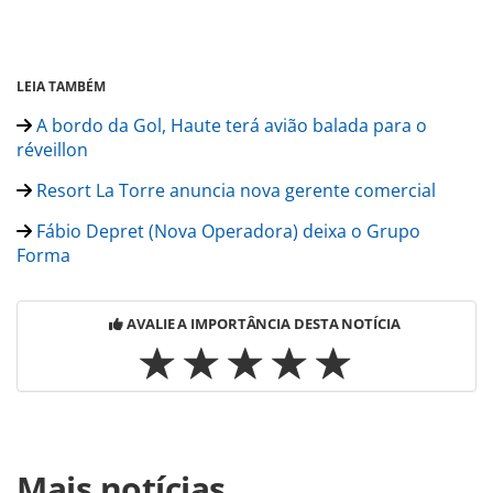
LEIA TAMBÉM
A bordo da Gol, Haute terá avião balada para o
réveillon
Resort La Torre anuncia nova gerente comercial
Fábio Depret (Nova Operadora) deixa o Grupo
Forma
AVALIE A IMPORTÂNCIA DESTA NOTÍCIA
Para compartilhar esse conteúdo, por favor utilize o link
Mais notícias
https://www.panrotas.com.br/noticia-