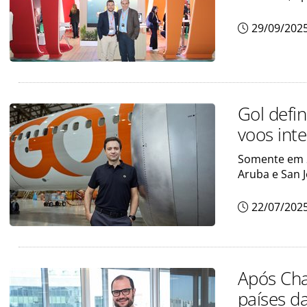
29/09/202
Gol defi
voos int
Somente em 2
Aruba e San 
22/07/202
Após Cha
países d