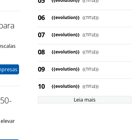
{{evolution}}
{{TITLE}}
{{evolution}}
{{TITLE}}
para
{{evolution}}
{{TITLE}}
escalas
{{evolution}}
{{TITLE}}
{{evolution}}
mpresas
{{TITLE}}
{{evolution}}
{{TITLE}}
350-
Leia mais
 elevar