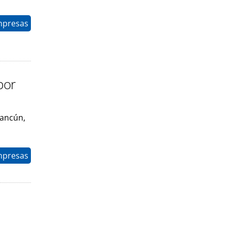
mpresas
por
Cancún,
mpresas