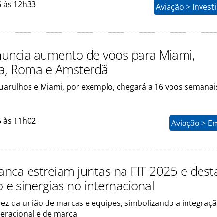
6 às 12h33
Aviação > Inves
uncia aumento de voos para Miami,
a, Roma e Amsterdã
uarulhos e Miami, por exemplo, chegará a 16 voos semana
6 às 11h02
Aviação > E
ianca estreiam juntas na FIT 2025 e des
 e sinergias no internacional
vez da união de marcas e equipes, simbolizando a integraç
peracional e de marca