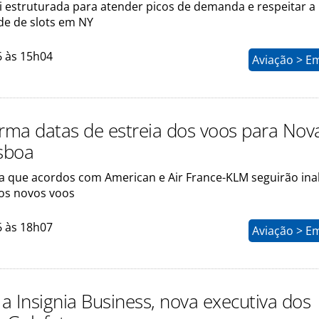
foi estruturada para atender picos de demanda e respeitar a
de de slots em NY
6 às 15h04
Aviação > E
irma datas de estreia dos voos para Nov
isboa
ma que acordos com American e Air France-KLM seguirão ina
s novos voos
6 às 18h07
Aviação > E
a Insignia Business, nova executiva dos