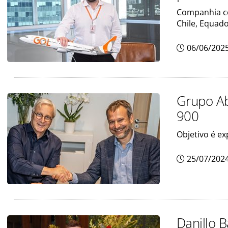
Companhia co
Chile, Equado
06/06/202
Grupo Ab
900
Objetivo é ex
25/07/202
Danillo B