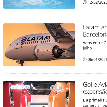
12/02/202
Latam an
Barcelon
Voos entre G
julho
06/01/202
Gol e Av
expansão
É a primeira 
comercial, o