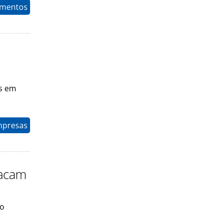
timentos
is em
mpresas
tacam
ão