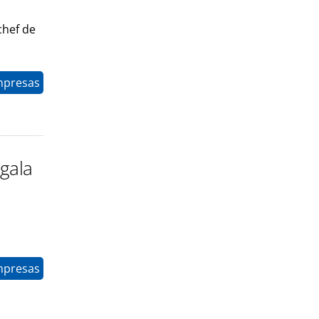
chef de
mpresas
 gala
mpresas