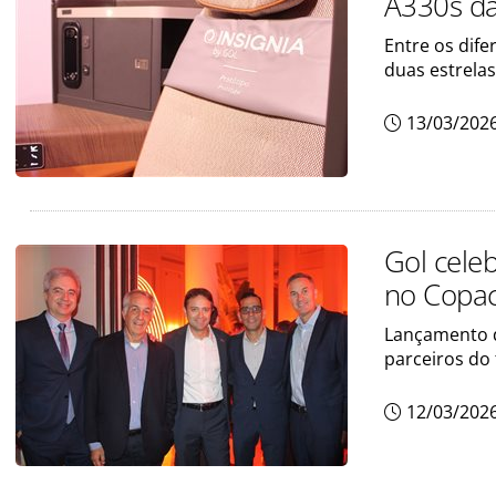
A330s da
Entre os dife
duas estrelas
13/03/202
Gol cele
no Copac
Lançamento d
parceiros do 
12/03/202