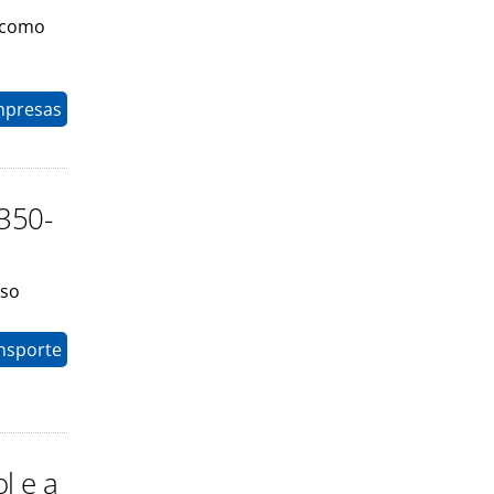
 como
mpresas
350-
rso
nsporte
l e a