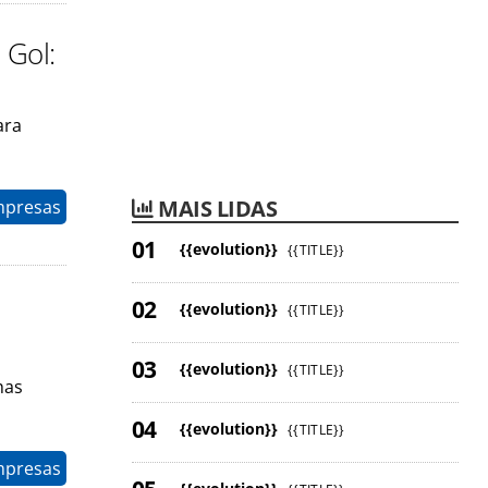
 Gol:
ara
MAIS LIDAS
mpresas
{{evolution}}
{{TITLE}}
{{evolution}}
{{TITLE}}
{{evolution}}
{{TITLE}}
has
{{evolution}}
{{TITLE}}
mpresas