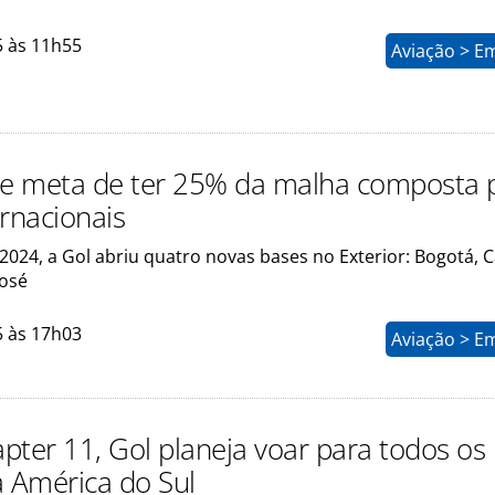
5 às 11h55
Aviação > E
ne meta de ter 25% da malha composta 
ernacionais
024, a Gol abriu quatro novas bases no Exterior: Bogotá, 
José
5 às 17h03
Aviação > E
pter 11, Gol planeja voar para todos os
a América do Sul