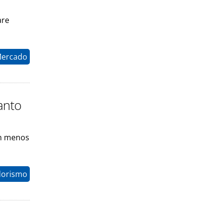
are
Mercado
anto
em menos
dorismo