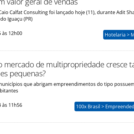
em valor geral de vendas
Caio Calfat Consulting foi lançado hoje (11), durante Adit Sh
 do Iguaçu (PR)
5 às 12h00
Hotelaria > 
o mercado de multipropriedade cresce t
des pequenas?
 municípios que abrigam empreendimentos do tipo possu
bitantes
4 às 11h56
100x Brasil > Empreende