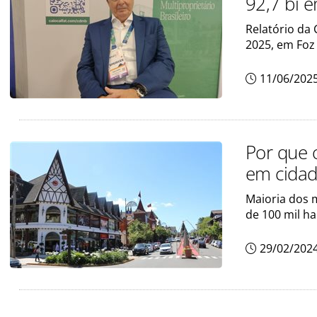
92,7 bi 
Relatório da 
2025, em Foz
11/06/202
Por que 
em cida
Maioria dos
de 100 mil ha
29/02/202