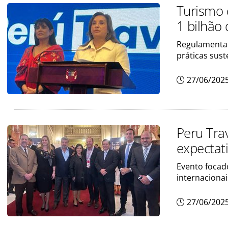
Turismo 
1 bilhão
Regulamentaç
práticas sust
27/06/202
Peru Tra
expectat
Evento focad
internacionai
27/06/202