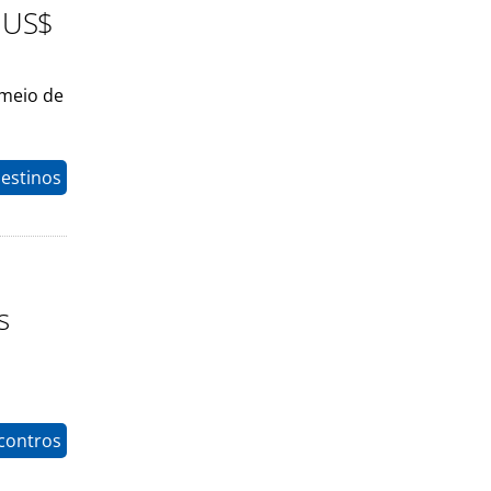
a US$
 meio de
estinos
s
contros