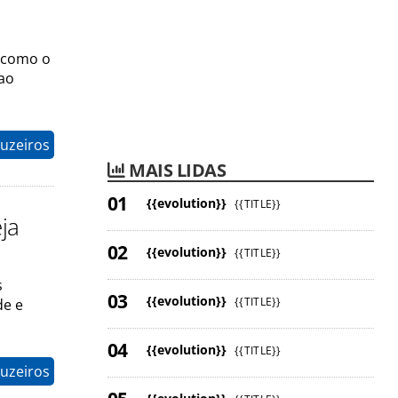
;
m como o
 ao
uzeiros
MAIS LIDAS
{{evolution}}
{{TITLE}}
ja
{{evolution}}
{{TITLE}}
s
{{evolution}}
{{TITLE}}
de e
{{evolution}}
{{TITLE}}
uzeiros