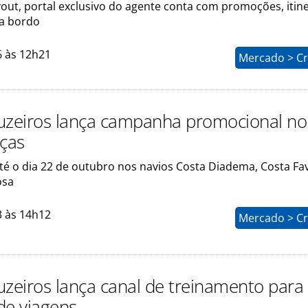
out, portal exclusivo do agente conta com promoções, itine
 a bordo
6 às 12h21
Mercado > Cr
uzeiros lança campanha promocional n
nças
té o dia 22 de outubro nos navios Costa Diadema, Costa Fa
osa
3 às 14h12
Mercado > Cr
uzeiros lança canal de treinamento para
de viagens