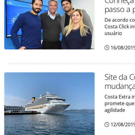
Conheça 
passo a 
De acordo co
Costa Click 
usuário
16/08/201
Site da 
mudanç
Costa Extra i
promete que 
agilidade
12/08/201