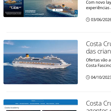
Com novo lay
experiências
03/06/202
Costa Cr
das cria
Ofertas vão a
Costa Fascin
04/10/202
Costa Cr
agentes 