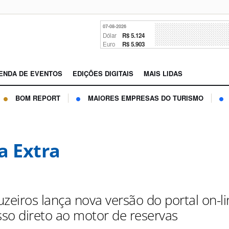
07-08-2026
Dólar
R$ 5.124
Euro
R$ 5.903
ENDA DE EVENTOS
EDIÇÕES DIGITAIS
MAIS LIDAS
BOM REPORT
MAIORES EMPRESAS DO TURISMO
a Extra
zeiros lança nova versão do portal on-l
so direto ao motor de reservas