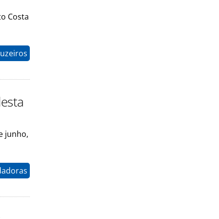
to Costa
uzeiros
desta
e junho,
dadoras