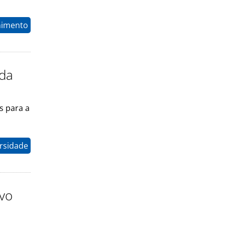
nimento
ada
s para a
rsidade
ovo