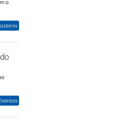
om o
uzeiros
ndo
no
Eventos