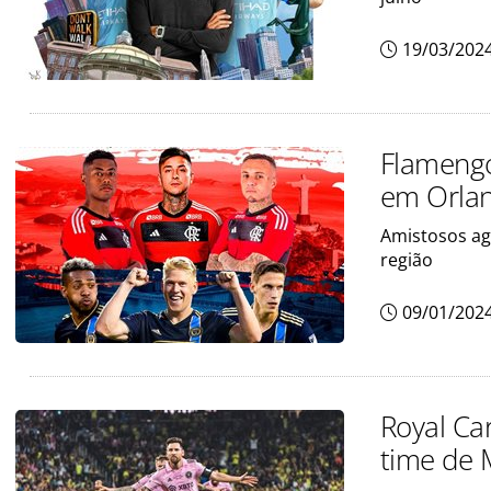
19/03/202
Flamengo
em Orlan
Amistosos age
região
09/01/202
Royal Ca
time de 