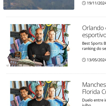
19/11/202
Orlando 
esportiv
Best Sports B
ranking do s
13/05/202
Manchest
Florida 
Duelo entre 
julho