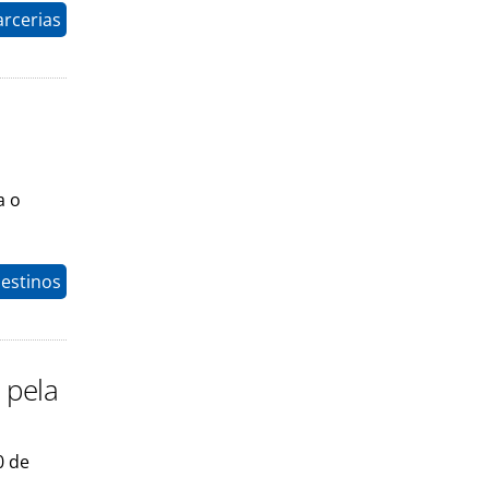
arcerias
a o
estinos
 pela
0 de