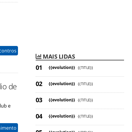
contros
MAIS LIDAS
{{evolution}}
{{TITLE}}
{{evolution}}
dio de
{{TITLE}}
{{evolution}}
{{TITLE}}
lub e
{{evolution}}
{{TITLE}}
nimento