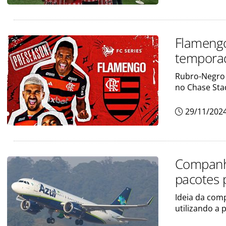
Flamengo
temporad
Rubro-Negro 
no Chase Sta
29/11/202
Companhia
pacotes 
Ideia da com
utilizando a