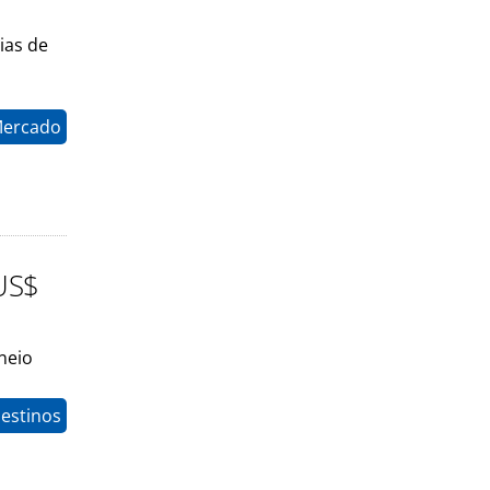
ias de
Mercado
 US$
rneio
estinos