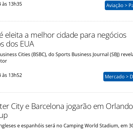
4 às 13h35
Aviação > P
é eleita a melhor cidade para negócios
os dos EUA
usiness Cities (BSBC), do Sports Business Journal (SBJ) revel
etor
4 às 13h52
Mercado > D
er City e Barcelona jogarão em Orlando
Cup
ingleses e espanhóis será no Camping World Stadium, em 3