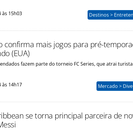
4 às 15h03
Destinos > Entrete
 confirma mais jogos para pré-tempor
do (EUA)
ndados fazem parte do torneio FC Series, que atrai turista
4 às 14h17
Mercado > Dive
ribbean se torna principal parceira de n
Messi