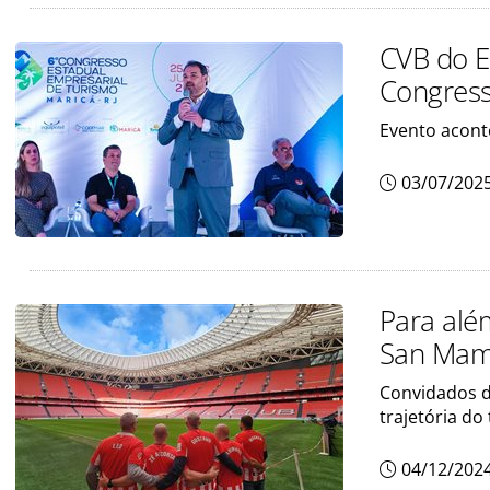
CVB do E
Congress
Evento aconte
03/07/202
Para além
San Mam
Convidados d
trajetória do 
04/12/202