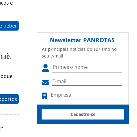
icos e
e beber
Newsletter
PANROTAS
As principais notícias do Turismo no
nais
seu e-mail
nhoque
oportos
Cadastre-se
r