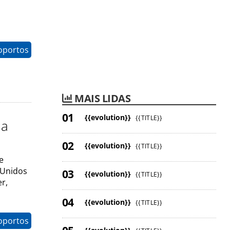
oportos
MAIS LIDAS
{{evolution}}
{{TITLE}}
 a
{{evolution}}
{{TITLE}}
e
 Unidos
{{evolution}}
{{TITLE}}
r,
{{evolution}}
{{TITLE}}
oportos