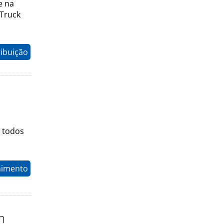
e na
 Truck
ribuição
l todos
nimento
m