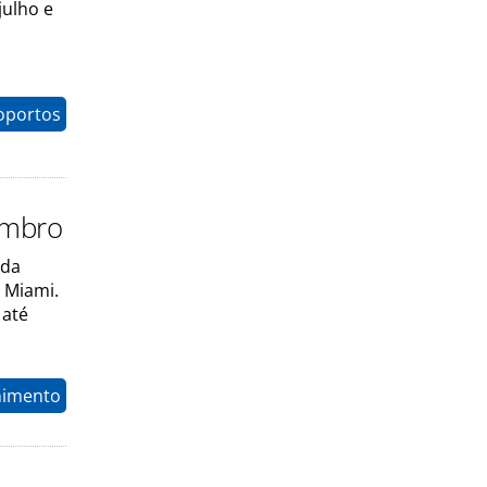
julho e
oportos
tembro
rda
 Miami.
 até
nimento