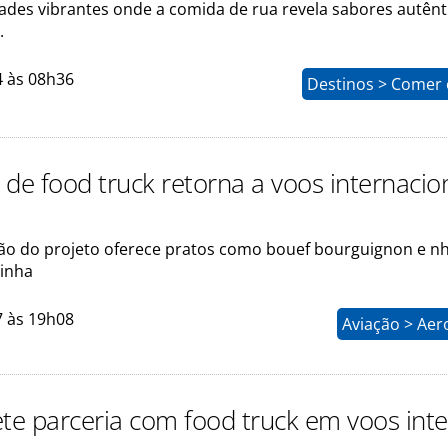
ades vibrantes onde a comida de rua revela sabores autênt
.
4 às 08h36
Destinos > Comer 
 de food truck retorna a voos internacio
são do projeto oferece pratos como bouef bourguignon e 
inha
7 às 19h08
Aviação > Aer
ete parceria com food truck em voos inte