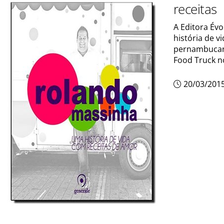
receitas
A Editora Év
história de v
pernambucan
Food Truck no
20/03/201