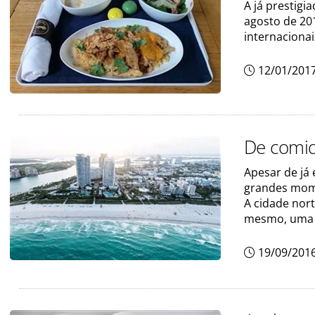
A já prestigi
agosto de 20
internacionai
12/01/201
De comid
Apesar de já
grandes mome
A cidade nort
mesmo, uma fe
19/09/201