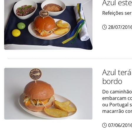
Azul est
Refeições se
28/07/201
Azul ter
bordo
Do caminhão 
embarcam co
ou Portugal 
macarrão com
07/06/201