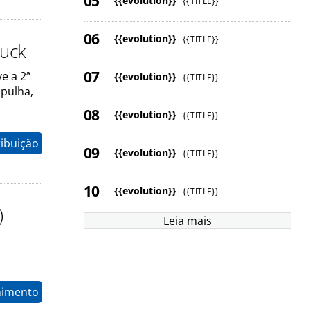
{{evolution}}
{{TITLE}}
{{evolution}}
{{TITLE}}
ruck
e a 2ª
{{evolution}}
{{TITLE}}
mpulha,
{{evolution}}
{{TITLE}}
ribuição
{{evolution}}
{{TITLE}}
{{evolution}}
{{TITLE}}
)
Leia mais
nimento