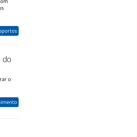
 com
os
oportos
m do
rar o
nimento