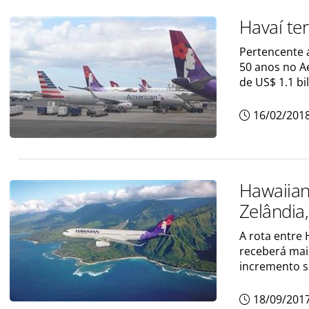
Havaí te
Pertencente 
50 anos no A
de US$ 1.1 bi
16/02/201
Hawaiian
Zelândia
A rota entre
receberá mai
incremento s
18/09/201