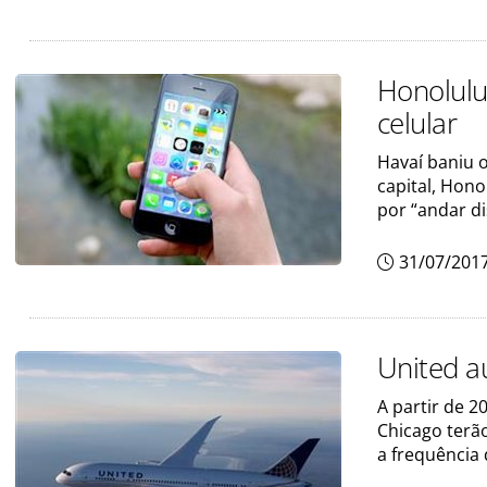
Honolulu
celular
Havaí baniu 
capital, Hono
por “andar di
31/07/201
United a
A partir de 2
Chicago terão
a frequência