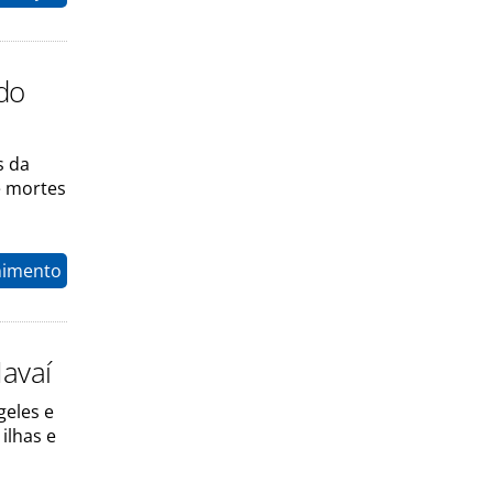
ndo
s da
e mortes
nimento
avaí
geles e
ilhas e