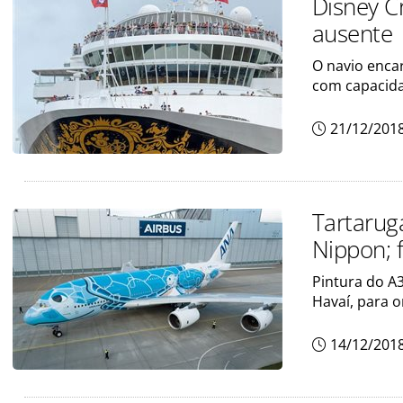
Disney C
ausente
O navio enca
com capacida
21/12/201
Tartarug
Nippon; 
Pintura do A
Havaí, para 
14/12/201