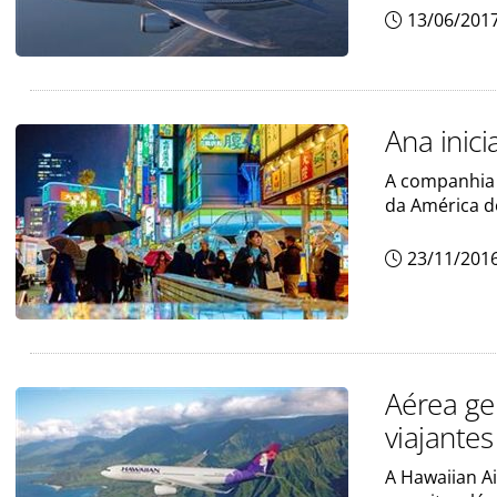
13/06/201
Ana inic
A companhia 
da América d
23/11/201
Aérea ge
viajantes
A Hawaiian Ai