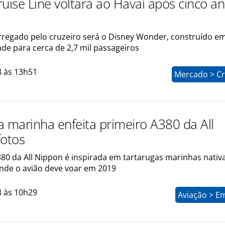
ruise Line voltará ao Havaí após cinco a
rregado pelo cruzeiro será o Disney Wonder, construído e
de para cerca de 2,7 mil passageiros
8 às 13h51
Mercado > Cr
a marinha enfeita primeiro A380 da All
fotos
380 da All Nippon é inspirada em tartarugas marinhas nativ
onde o avião deve voar em 2019
8 às 10h29
Aviação > E