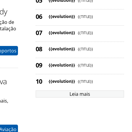
{{evolution}}
{{TITLE}}
ody
{{evolution}}
{{TITLE}}
ução de
talação
{{evolution}}
{{TITLE}}
{{evolution}}
{{TITLE}}
oportos
{{evolution}}
{{TITLE}}
ova
{{evolution}}
{{TITLE}}
Leia mais
ais,
 Aviação