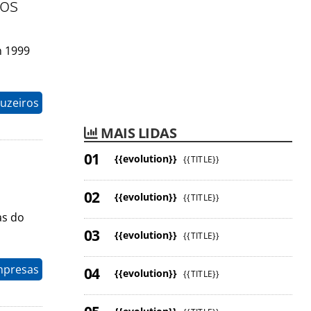
nos
m 1999
uzeiros
MAIS LIDAS
{{evolution}}
{{TITLE}}
{{evolution}}
{{TITLE}}
as do
{{evolution}}
{{TITLE}}
mpresas
{{evolution}}
{{TITLE}}