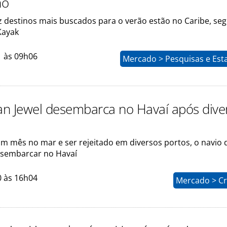
no
z destinos mais buscados para o verão estão no Caribe, se
Kayak
1 às 09h06
Mercado > Pesquisas e Esta
n Jewel desembarca no Havaí após dive
m mês no mar e ser rejeitado em diversos portos, o navio 
esembarcar no Havaí
0 às 16h04
Mercado > Cr