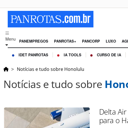
Menu
PANEMPREGOS
PANROTAS+
PANCORP
LUXO
AG
IDET PANROTAS
IA TOOLS
CURSO DE IA
Notícias e tudo sobre Honolulu
Notícias e tudo sobre
Hono
Delta Ai
para o H