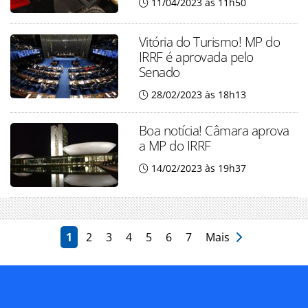
11/04/2023 às 11h50
Vitória do Turismo! MP do
IRRF é aprovada pelo
Senado
28/02/2023 às 18h13
Boa notícia! Câmara aprova
a MP do IRRF
14/02/2023 às 19h37
1
2
3
4
5
6
7
Mais