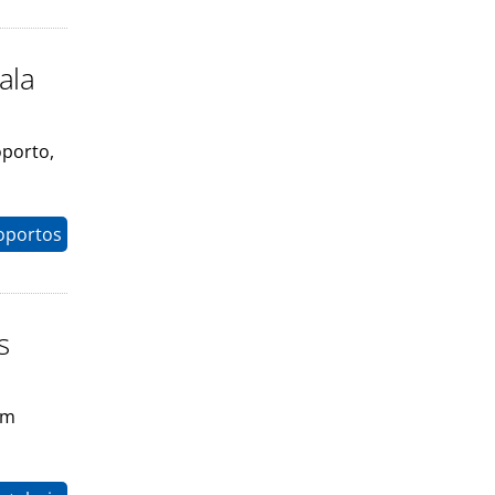
ala
porto,
oportos
s
em