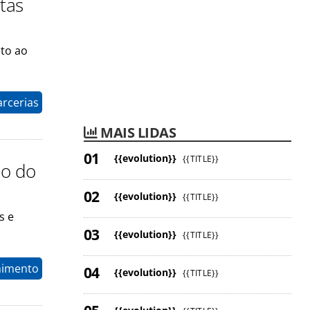
stas
nto ao
arcerias
MAIS LIDAS
{{evolution}}
{{TITLE}}
io do
{{evolution}}
{{TITLE}}
s e
{{evolution}}
{{TITLE}}
nimento
{{evolution}}
{{TITLE}}