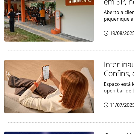
em SP, n
Aberto a clie
piquenique a
19/08/202
Inter ina
Confins,
Espaço está l
open bar de 
11/07/202