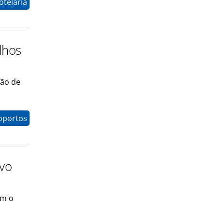
otelaria
lhos
ção de
oportos
ovo
om o