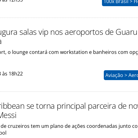
100x Brasil > H
augura salas vip nos aeroportos de Guaru
a
rt, o lounge contará com workstation e banheiros com op
3 às 18h22
Aviação > Aer
ribbean se torna principal parceira de n
Messi
de cruzeiros tem um plano de ações coordenadas junto c
bol