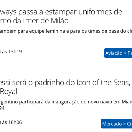
rways passa a estampar uniformes de
nto da Inter de Milão
também para equipe feminina e para os times de base do c
4 às 13h19
Aviação > P
ssi será o padrinho do Icon of the Seas,
 Royal
argentino participará da inauguração do novo navio em Mia
24
3 às 16h06
Mercado > Cr