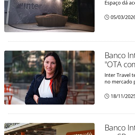
Espaço dá ace
05/03/202
Banco In
"OTA com
Inter Travel
no mercado 
18/11/202
Banco In