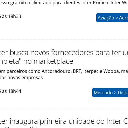
sso gratuito e ilimitado para clientes Inter Prime e Inter W
6 às 18h33
Aviação > Aer
ter busca novos fornecedores para ter 
pleta" no marketplace
 tem parceiros como Ancoradouro, BRT, Iterpec e Wooba, ma
por novas empresas
5 às 18h44
Mercado > Distr
ter inaugura primeira unidade do Inter C