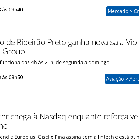
3 às 09h40
Mercado > Cr
o de Ribeirão Preto ganha nova sala Vip
 Group
funciona das 4h às 21h, de segunda a domingo
3 às 08h50
Aviação > Aer
ter chega à Nasdaq enquanto reforça ver
mo
rend e Europlus, Giselle Pina assina com a fintech e está oti