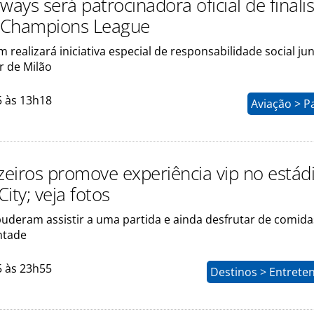
ways será patrocinadora oficial de finali
 Champions League
realizará iniciativa especial de responsabilidade social ju
r de Milão
5 às 13h18
Aviação > P
eiros promove experiência vip no estád
ity; veja fotos
uderam assistir a uma partida e ainda desfrutar de comida
ntade
5 às 23h55
Destinos > Entrete