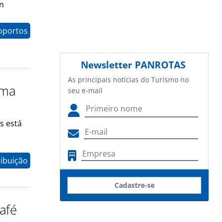
in
oportos
Newsletter
PANROTAS
As principais notícias do Turismo no
uma
seu e-mail
s está
ibuição
Cadastre-se
afé