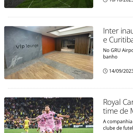
Inter in
e Curitib
No GRU Airpo
banho
14/09/202
Royal Ca
time de 
A companhia 
clube de fute