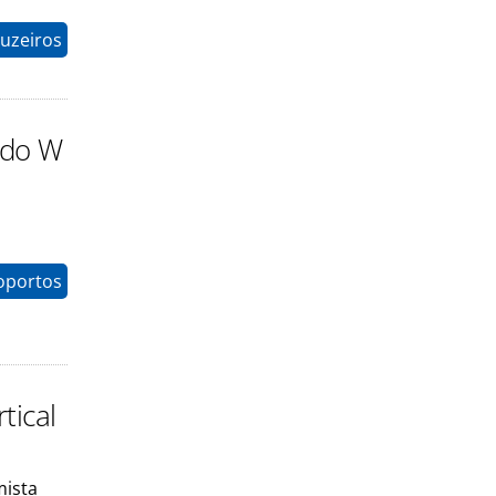
uzeiros
 do W
oportos
tical
mista