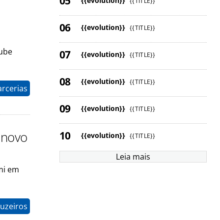
{{evolution}}
{{TITLE}}
{{evolution}}
{{TITLE}}
lube
{{evolution}}
{{TITLE}}
{{evolution}}
{{TITLE}}
arcerias
{{evolution}}
{{TITLE}}
 novo
{{evolution}}
{{TITLE}}
Leia mais
mi em
uzeiros