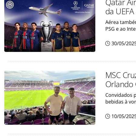
Qatar Air
da UEFA
Aérea também 
PSG e ao Inte
30/05/202
MSC Cruz
Orlando C
Convidados p
bebidas à vo
10/05/202