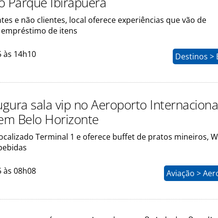
o Parque Ibirapuera
ntes e não clientes, local oferece experiências que vão de
 empréstimo de itens
5 às 14h10
Destinos > 
ugura sala vip no Aeroporto Internaciona
 em Belo Horizonte
ocalizado Terminal 1 e oferece buffet de pratos mineiros, Wi
bebidas
5 às 08h08
Aviação > Aer