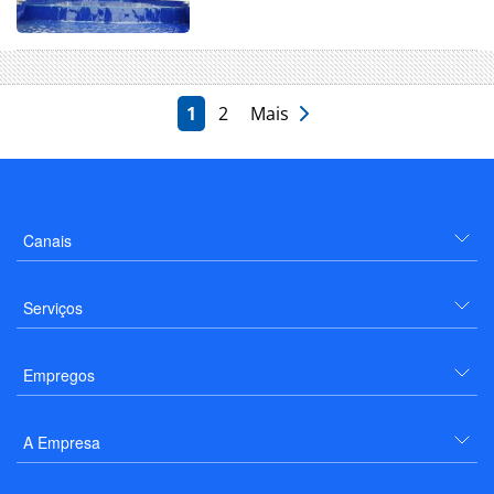
1
2
Mais
Canais
Serviços
Empregos
A Empresa