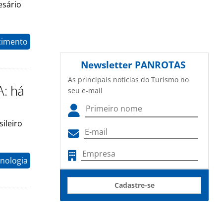
esário
cimento
Newsletter
PANROTAS
As principais notícias do Turismo no
A: há
seu e-mail
ileiro
nologia
Cadastre-se