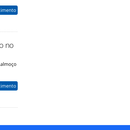
cimento
o no
 almoço
cimento