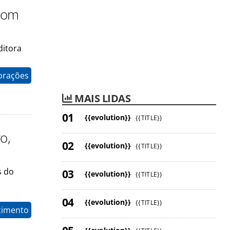
 com
ditora
orações
MAIS LIDAS
{{evolution}}
{{TITLE}}
o,
{{evolution}}
{{TITLE}}
s do
{{evolution}}
{{TITLE}}
{{evolution}}
{{TITLE}}
cimento