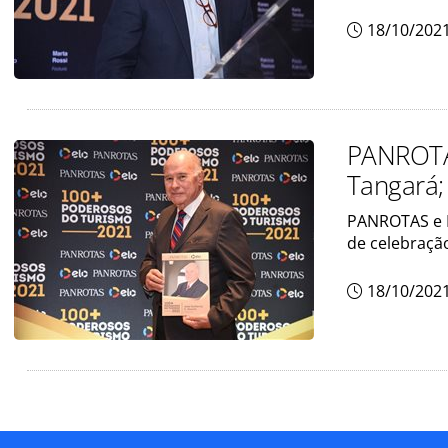
18/10/202
PANROTA
Tangará; 
PANROTAS e E
de celebraçã
18/10/202