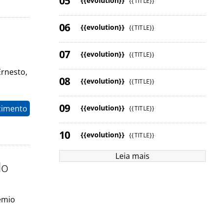
{{evolution}}
{{TITLE}}
{{evolution}}
{{TITLE}}
{{evolution}}
{{TITLE}}
rnesto,
{{evolution}}
{{TITLE}}
{{evolution}}
cimento
{{TITLE}}
{{evolution}}
{{TITLE}}
Leia mais
do
êmio