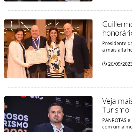
Guillermo
honorári
Presidente d
a mais alta h
26/09/202
Veja mai
Turismo
PANROTAS e 
com um almo