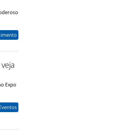
Poderoso
cimento
 veja
no Expo
 Eventos