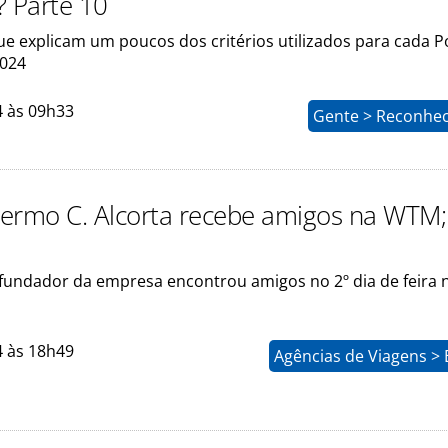
? Parte 10
que explicam um poucos dos critérios utilizados para cada 
2024
4 às 09h33
Gente > Reconhe
llermo C. Alcorta recebe amigos na WTM;
 fundador da empresa encontrou amigos no 2º dia de feira 
4 às 18h49
Agências de Viagens >