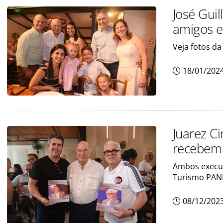
José Gui
amigos e
Veja fotos d
18/01/202
Juarez Ci
recebem 
Ambos execut
Turismo PAN
08/12/202