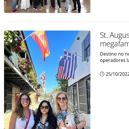
St. Augu
megafam 
Destino no no
operadores l
25/10/202