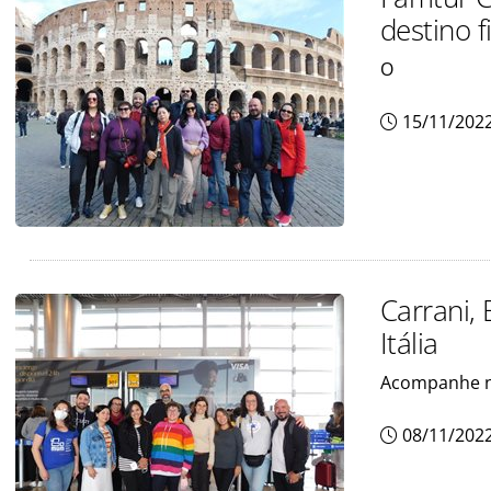
destino f
O
15/11/202
Carrani,
Itália
Acompanhe no
08/11/202