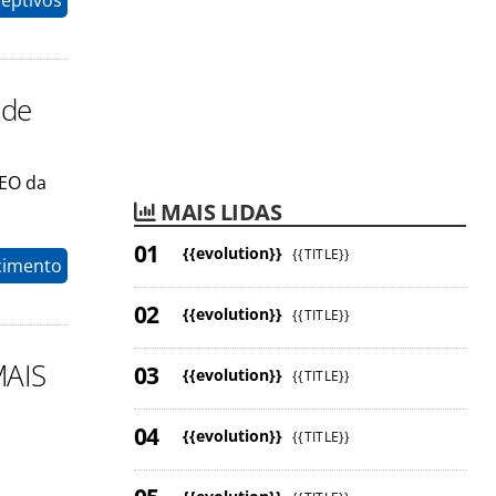
eptivos
 de
CEO da
MAIS LIDAS
{{evolution}}
{{TITLE}}
cimento
{{evolution}}
{{TITLE}}
MAIS
{{evolution}}
{{TITLE}}
{{evolution}}
{{TITLE}}