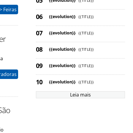
{{evolution}}
{{TITLE}}
 Feiras
{{evolution}}
{{TITLE}}
{{evolution}}
{{TITLE}}
er
{{evolution}}
{{TITLE}}
ra
{{evolution}}
{{TITLE}}
radoras
{{evolution}}
{{TITLE}}
Leia mais
São
io