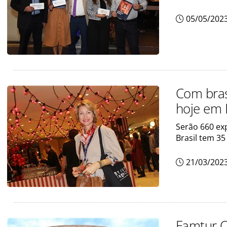
05/05/202
Com bras
hoje em P
Serão 660 ex
Brasil tem 35
21/03/202
Famtur C