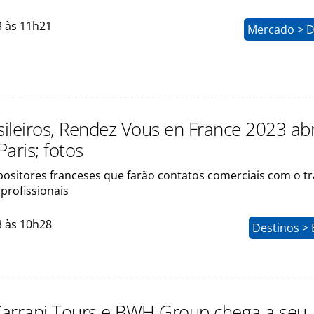
3 às 11h21
Mercado > D
ileiros, Rendez Vous en France 2023 ab
aris; fotos
positores franceses que farão contatos comerciais com o tr
 profissionais
3 às 10h28
Destinos > 
arrani Tours e BWH Group chega a seu