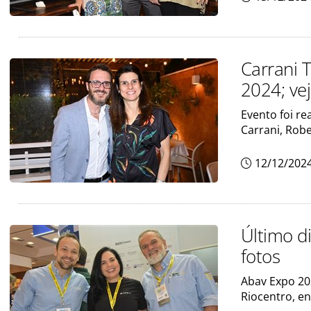
Carrani 
2024; vej
Evento foi r
Carrani, Rob
12/12/202
Último d
fotos
Abav Expo 202
Riocentro, en