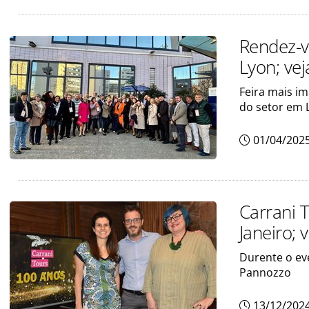
Rendez-v
Lyon; ve
Feira mais im
do setor em 
01/04/202
Carrani 
Janeiro; 
Durente o ev
Pannozzo
13/12/202