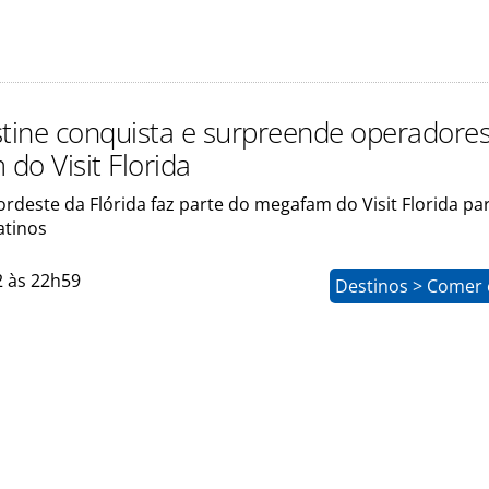
stine conquista e surpreende operadore
do Visit Florida
rdeste da Flórida faz parte do megafam do Visit Florida pa
atinos
2 às 22h59
Destinos > Comer 