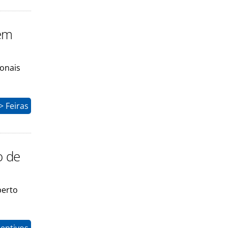
 em
ionais
 Feiras
o de
berto