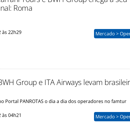
inal: Roma
2 às 22h29
Mercado > Ope
 BWH Group e ITA Airways levam brasilei
 Portal PANROTAS o dia a dia dos operadores no famtur
2 às 04h21
Mercado > Ope