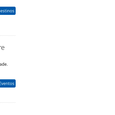
estinos
re
ade.
Eventos