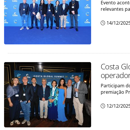
Evento acont
relevantes pa
14/12/202
Costa Glo
operadore
Participam d
premiação Pr
12/12/202