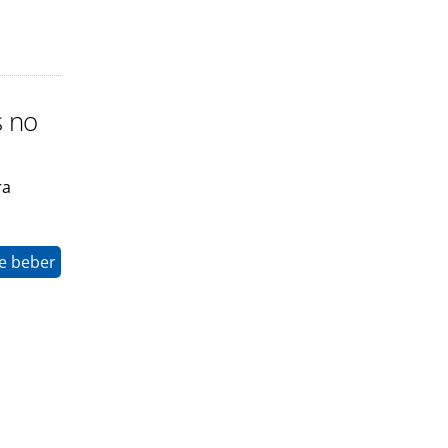
s no
ra
e beber