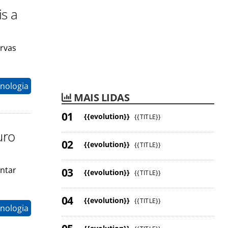
s a
ervas
nologia
MAIS LIDAS
{{evolution}}
{{TITLE}}
uro
{{evolution}}
{{TITLE}}
ontar
{{evolution}}
{{TITLE}}
{{evolution}}
{{TITLE}}
nologia