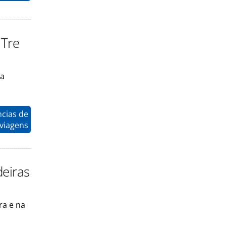
 Tre
na
ncias de
viagens
deiras
ra e na