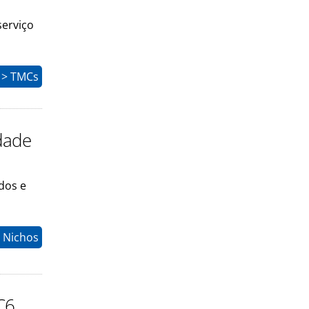
serviço
 > TMCs
dade
idos e
> Nichos
C6