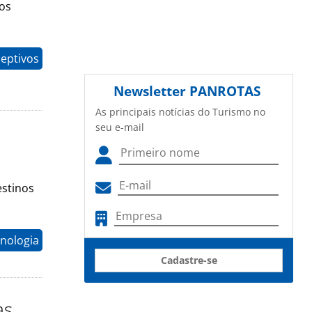
os
eptivos
Newsletter
PANROTAS
As principais notícias do Turismo no
seu e-mail
estinos
nologia
Cadastre-se
as