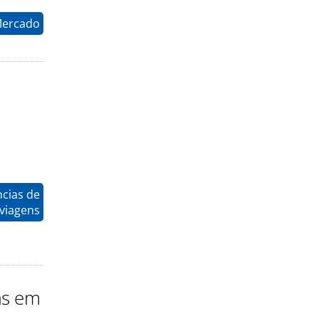
Mercado
ncias de
viagens
as em