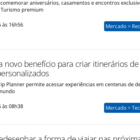
 comemorar aniversários, casamentos e encontros exclusiv
 Turismo premium
6 às 16h56
Mercado > Rec
a novo benefício para criar itinerários de
personalizados
Trip Planner permite acessar experiências em centenas de d
 mundo
6 às 08h38
Mercado > Tec
redesenhar a forma de viajar nas próxim