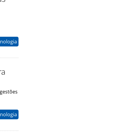
nologia
ra
ugestões
nologia