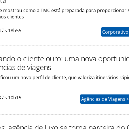
sta
ne mostrou como a TMC está preparada para proporcionar 
os clientes
4 às 18h55
Corporativo
ndo o cliente ouro: uma nova oportuni
ncias de viagens
ificou um novo perfil de cliente, que valoriza itinerários ráp
3 às 10h15
Agências de Viagens 
s, agência de luxo se torna parceira do 