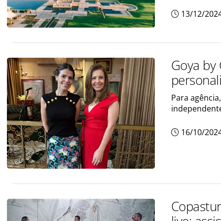
13/12/202
Goya by 
personal
Para agência,
independente
16/10/202
Copastur