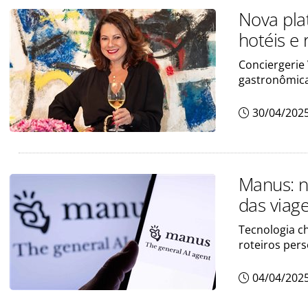
Nova pla
hotéis e 
Conciergerie
gastronômica
30/04/202
Manus: n
das viag
Tecnologia c
roteiros per
04/04/202