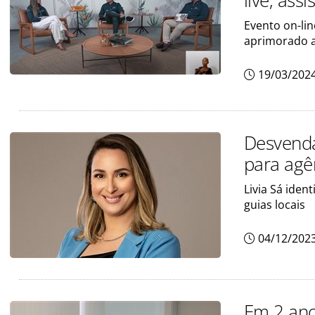
live; assi
Evento on-li
aprimorado a
19/03/202
Desvenda
para agê
Livia Sá ident
guias locais
04/12/202
Em 2 ano