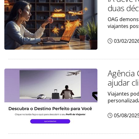
duas déc
OAG demonstra
viajantes po
03/02/202
Agência 
ajudar cl
Viajantes po
personalizad
05/08/202