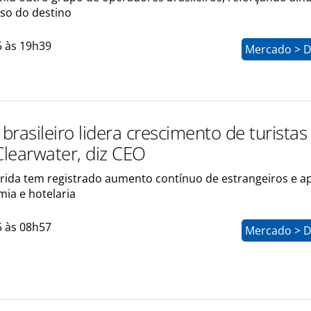
so do destino
5 às 19h39
Mercado > D
rasileiro lidera crescimento de turistas
Clearwater, diz CEO
órida tem registrado aumento contínuo de estrangeiros e 
ia e hotelaria
5 às 08h57
Mercado > D