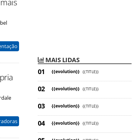
 mais
bel
entação
MAIS LIDAS
{{evolution}}
{{TITLE}}
pria
{{evolution}}
{{TITLE}}
rdale
{{evolution}}
{{TITLE}}
radoras
{{evolution}}
{{TITLE}}