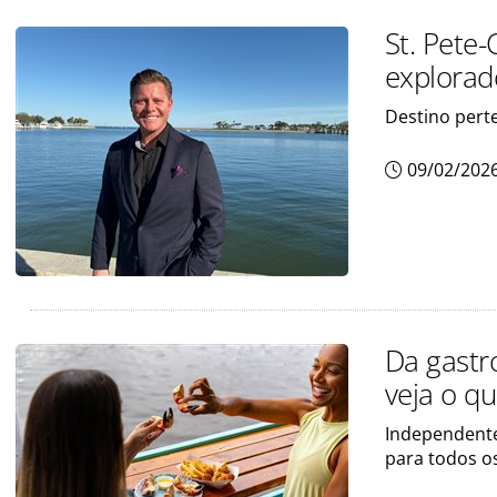
St. Pete
explorad
Destino pert
09/02/202
Da gastr
veja o q
Independente
para todos os