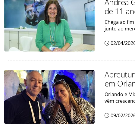
Andrea G
de 11 an
Chega ao fim
junto ao mer
02/04/202
Abreutur
em Orla
Orlando e Mia
vêm crescen
09/02/202