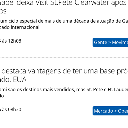
abel deixa Visit St.Pete-Clearwater após
os
 um ciclo especial de mais de uma década de atuação de Ga
cado internacional
6 às 12h08
Gente > Movim
 destaca vantagens de ter uma base pró
ndo, EUA
mi são os destinos mais vendidos, mas St. Pete e Ft. Laude
do
6 às 08h30
Mercado > Ope