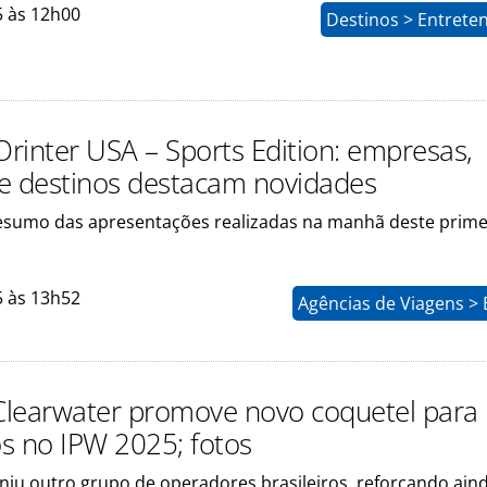
5 às 12h00
Destinos > Entrete
rinter USA – Sports Edition: empresas,
e destinos destacam novidades
esumo das apresentações realizadas na manhã deste prime
5 às 13h52
Agências de Viagens >
-Clearwater promove novo coquetel para
os no IPW 2025; fotos
niu outro grupo de operadores brasileiros, reforçando ain