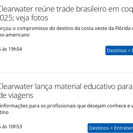
Clearwater reúne trade brasileiro em coq
025; veja fotos
orçou o compromisso do destino da costa oeste da Flórida
no-americano
5 às 19h54
Destinos > 
Clearwater lança material educativo para
de viagens
z informações para os profissionais que desejam conhece e 
tino
5 às 10h53
Destinos > Entrete