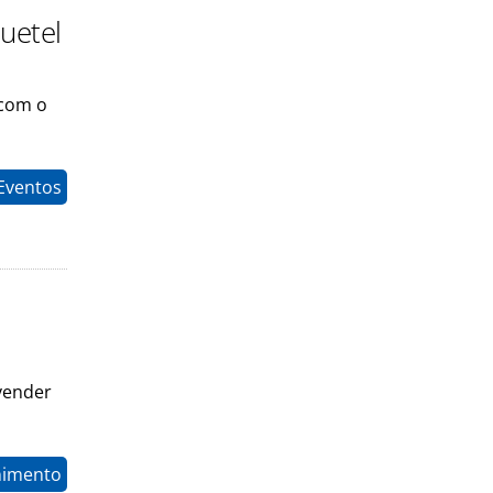
uetel
 com o
Eventos
vender
nimento