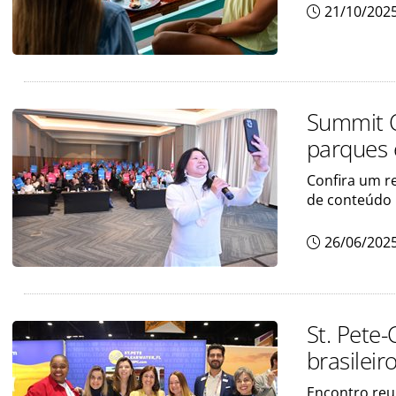
21/10/202
Summit O
parques 
Confira um r
de conteúdo
26/06/202
St. Pete
brasileir
Encontro reu