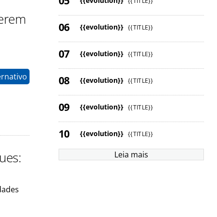
{{evolution}}
{{TITLE}}
serem
{{evolution}}
{{TITLE}}
{{evolution}}
{{TITLE}}
ernativo
{{evolution}}
{{TITLE}}
{{evolution}}
{{TITLE}}
{{evolution}}
{{TITLE}}
ues:
Leia mais
dades