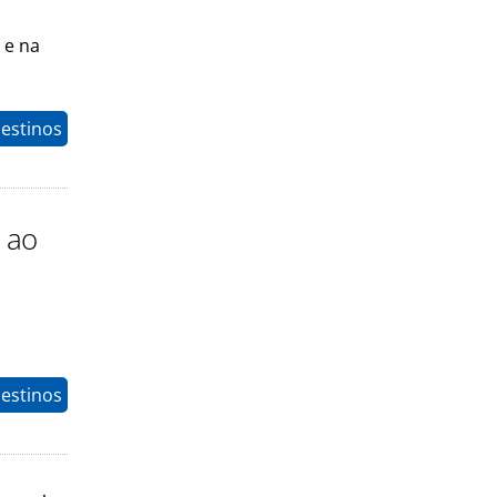
 e na
estinos
 ao
estinos