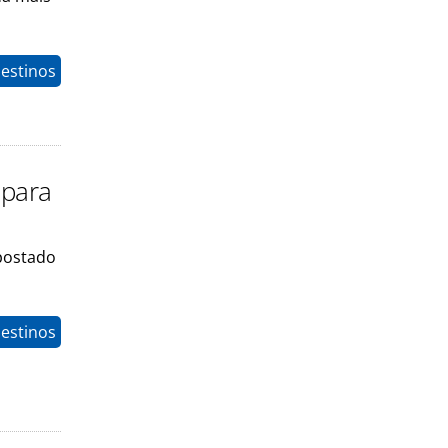
estinos
 para
apostado
estinos