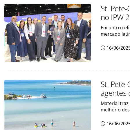
St. Pete-
no IPW 2
Encontro ref
mercado lati
16/06/202
St. Pete-
agentes 
Material tra
melhor o des
16/06/202