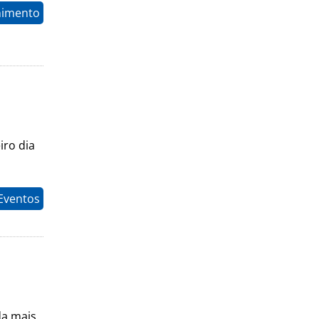
nimento
iro dia
 Eventos
da mais